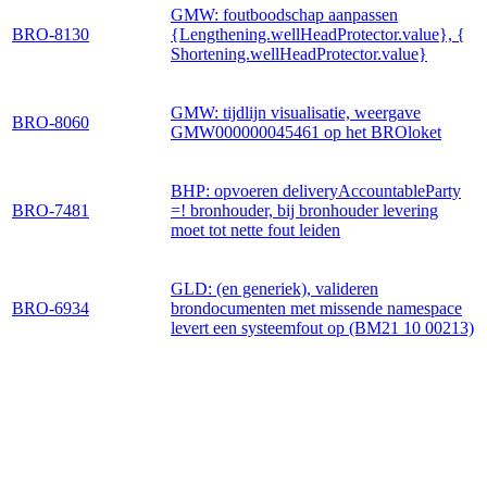
GMW: foutboodschap aanpassen
BRO-8130
{Lengthening.wellHeadProtector.value}, {
Shortening.wellHeadProtector.value}
GMW: tijdlijn visualisatie, weergave
BRO-8060
GMW000000045461 op het BROloket
BHP: opvoeren deliveryAccountableParty
BRO-7481
=! bronhouder, bij bronhouder levering
moet tot nette fout leiden
GLD: (en generiek), valideren
BRO-6934
brondocumenten met missende namespace
levert een systeemfout op (BM21 10 00213)