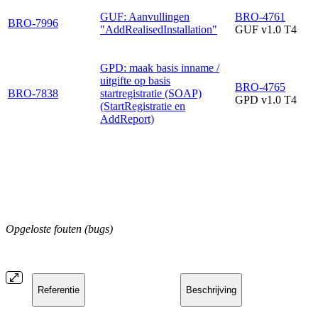
GUF: Aanvullingen
BRO-4761
BRO-7996
"AddRealisedInstallation"
GUF v1.0 T4
GPD: maak basis inname /
uitgifte op basis
BRO-4765
BRO-7838
startregistratie (SOAP)
GPD v1.0 T4
(StartRegistratie en
AddReport)
Opgeloste fouten (bugs)
Referentie
Beschrijving