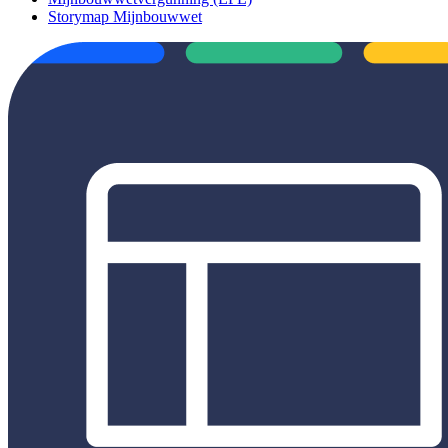
Storymap Mijnbouwwet