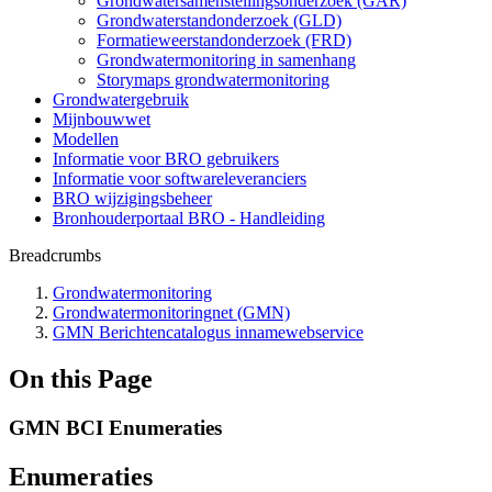
Grondwatersamenstellingsonderzoek (GAR)
Grondwaterstandonderzoek (GLD)
Formatieweerstandonderzoek (FRD)
Grondwatermonitoring in samenhang
Storymaps grondwatermonitoring
Grondwatergebruik
Mijnbouwwet
Modellen
Informatie voor BRO gebruikers
Informatie voor softwareleveranciers
BRO wijzigingsbeheer
Bronhouderportaal BRO - Handleiding
Breadcrumbs
Grondwatermonitoring
Grondwatermonitoringnet (GMN)
GMN Berichtencatalogus innamewebservice
On this Page
GMN BCI Enumeraties
Enumeraties