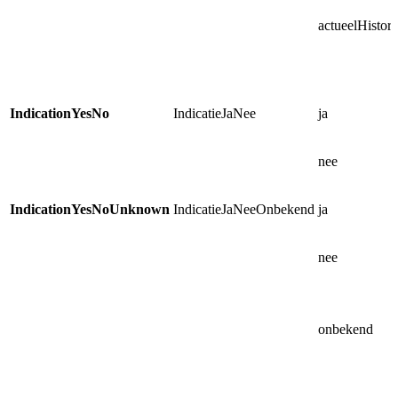
actueelHistori
IndicationYesNo
IndicatieJaNee
ja
nee
IndicationYesNoUnknown
IndicatieJaNeeOnbekend
ja
nee
onbekend