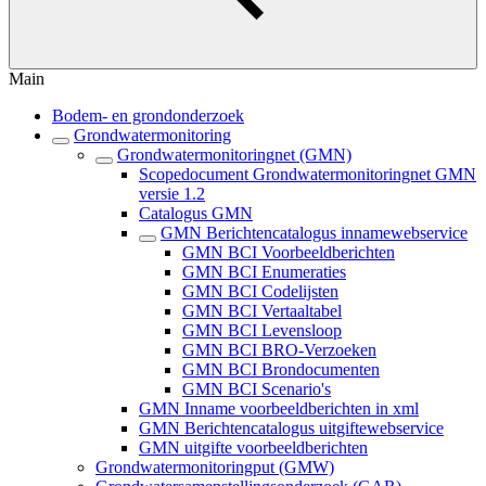
Main
Bodem- en grondonderzoek
Grondwatermonitoring
Grondwatermonitoringnet (GMN)
Scopedocument Grondwatermonitoringnet GMN
versie 1.2
Catalogus GMN
GMN Berichtencatalogus innamewebservice
GMN BCI Voorbeeldberichten
GMN BCI Enumeraties
GMN BCI Codelijsten
GMN BCI Vertaaltabel
GMN BCI Levensloop
GMN BCI BRO-Verzoeken
GMN BCI Brondocumenten
GMN BCI Scenario's
GMN Inname voorbeeldberichten in xml
GMN Berichtencatalogus uitgiftewebservice
GMN uitgifte voorbeeldberichten
Grondwatermonitoringput (GMW)