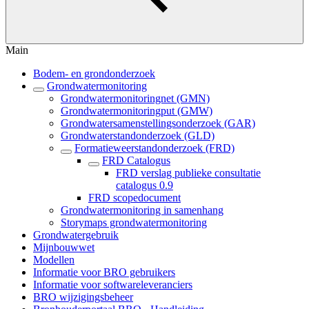
Main
Bodem- en grondonderzoek
Grondwatermonitoring
Grondwatermonitoringnet (GMN)
Grondwatermonitoringput (GMW)
Grondwatersamenstellingsonderzoek (GAR)
Grondwaterstandonderzoek (GLD)
Formatieweerstandonderzoek (FRD)
FRD Catalogus
FRD verslag publieke consultatie
catalogus 0.9
FRD scopedocument
Grondwatermonitoring in samenhang
Storymaps grondwatermonitoring
Grondwatergebruik
Mijnbouwwet
Modellen
Informatie voor BRO gebruikers
Informatie voor softwareleveranciers
BRO wijzigingsbeheer