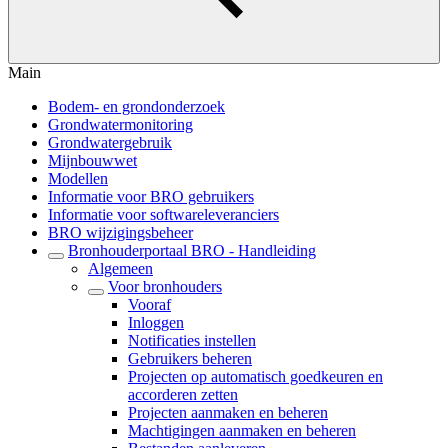
Main
Bodem- en grondonderzoek
Grondwatermonitoring
Grondwatergebruik
Mijnbouwwet
Modellen
Informatie voor BRO gebruikers
Informatie voor softwareleveranciers
BRO wijzigingsbeheer
Bronhouderportaal BRO - Handleiding
Algemeen
Voor bronhouders
Vooraf
Inloggen
Notificaties instellen
Gebruikers beheren
Projecten op automatisch goedkeuren en
accorderen zetten
Projecten aanmaken en beheren
Machtigingen aanmaken en beheren