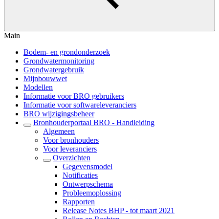
Main
Bodem- en grondonderzoek
Grondwatermonitoring
Grondwatergebruik
Mijnbouwwet
Modellen
Informatie voor BRO gebruikers
Informatie voor softwareleveranciers
BRO wijzigingsbeheer
Bronhouderportaal BRO - Handleiding
Algemeen
Voor bronhouders
Voor leveranciers
Overzichten
Gegevensmodel
Notificaties
Ontwerpschema
Probleemoplossing
Rapporten
Release Notes BHP - tot maart 2021