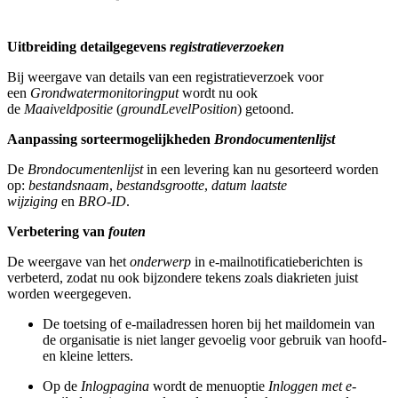
Uitbreiding detailgegevens
registratieverzoeken
Bij weergave van details van een registratieverzoek voor
een
Grondwatermonitoringput
wordt nu ook
de
Maaiveldpositie
(
groundLevelPosition
) getoond.
Aanpassing sorteermogelijkheden
Brondocumentenlijst
De
Brondocumentenlijst
in een levering kan nu gesorteerd worden
op:
bestandsnaam
,
bestandsgrootte
,
datum laatste
wijziging
en
BRO-ID
.
Verbetering van
fouten
De weergave van het
onderwerp
in e-mailnotificatieberichten is
verbeterd, zodat nu ook bijzondere tekens zoals diakrieten juist
worden weergegeven.
De toetsing of e-mailadressen horen bij het maildomein van
de organisatie is niet langer gevoelig voor gebruik van hoofd-
en kleine letters.
Op de
Inlogpagina
wordt de menuoptie
Inloggen met e-