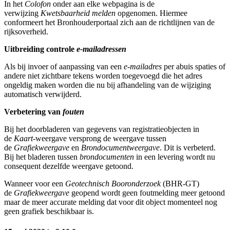
In het
Colofon
onder aan elke webpagina is de
verwijzing
Kwetsbaarheid melden
opgenomen. Hiermee
conformeert het Bronhouderportaal zich aan de richtlijnen van de
rijksoverheid.
Uitbreiding controle
e-mailadressen
Als bij invoer of aanpassing van een
e-mailadres
per abuis spaties of
andere niet zichtbare tekens worden toegevoegd die het adres
ongeldig maken worden die nu bij afhandeling van de wijziging
automatisch verwijderd.
Verbetering van
fouten
Bij het doorbladeren van gegevens van registratieobjecten in
de
Kaart
-weergave versprong de weergave tussen
de
Grafiekweergave
en
Brondocumentweergave
. Dit is verbeterd.
Bij het bladeren tussen
brondocumenten
in een levering wordt nu
consequent dezelfde weergave getoond.
Wanneer voor een
Geotechnisch Booronderzoek
(BHR-GT)
de
Grafiekweergave
geopend wordt geen foutmelding meer getoond
maar de meer accurate melding dat voor dit object momenteel nog
geen grafiek beschikbaar is.