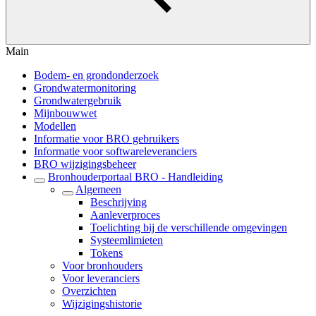
Main
Bodem- en grondonderzoek
Grondwatermonitoring
Grondwatergebruik
Mijnbouwwet
Modellen
Informatie voor BRO gebruikers
Informatie voor softwareleveranciers
BRO wijzigingsbeheer
Bronhouderportaal BRO - Handleiding
Algemeen
Beschrijving
Aanleverproces
Toelichting bij de verschillende omgevingen
Systeemlimieten
Tokens
Voor bronhouders
Voor leveranciers
Overzichten
Wijzigingshistorie