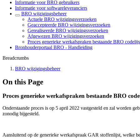
Informatie voor BRO gebruikers
Informatie voor softwareleveranciers
BRO wijzigingsbeheer
Actuele BRO wijzigingsverzoeken
Geaccepteerde BRO wijzigingsverzoeken
Gerealiseerde BRO wijzigingsverzoeken
Afgewezen BRO wijzigingsverzoeken
Proces generieke werkafspraken bestaande BRO codelijs
Bronhouderportaal BRO - Handleiding
Breadcrumbs
BRO wijzigingsbeheer
On this Page
Proces generieke werkafspraken bestaande BRO codel
Onderstaande proces is op 5 april 2022 vastgesteld en zal worden ge
zonodig bijgesteld.
Aansluitend op de generieke werkafspraak GAR stoffenlijst, welke bet