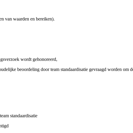
en van waarden en bereiken).
gingsverzoek wordt gehonoreerd,
delijke beoordeling door team standaardisatie gevraagd worden om de le
team standaardisatie
htigd