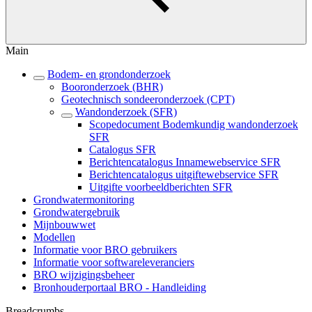
Main
Bodem- en grondonderzoek
Booronderzoek (BHR)
Geotechnisch sondeeronderzoek (CPT)
Wandonderzoek (SFR)
Scopedocument Bodemkundig wandonderzoek
SFR
Catalogus SFR
Berichtencatalogus Innamewebservice SFR
Berichtencatalogus uitgiftewebservice SFR
Uitgifte voorbeeldberichten SFR
Grondwatermonitoring
Grondwatergebruik
Mijnbouwwet
Modellen
Informatie voor BRO gebruikers
Informatie voor softwareleveranciers
BRO wijzigingsbeheer
Bronhouderportaal BRO - Handleiding
Breadcrumbs