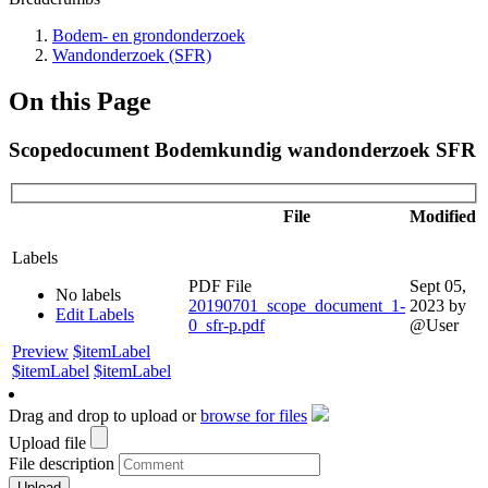
Bodem- en grondonderzoek
Wandonderzoek (SFR)
On this Page
Scopedocument Bodemkundig wandonderzoek SFR
File
Modified
Labels
PDF File
Sept 05,
No labels
20190701_scope_document_1-
2023
by
Edit Labels
0_sfr-p.pdf
@User
Preview
$itemLabel
$itemLabel
$itemLabel
Drag and drop to upload or
browse for files
Upload file
File description