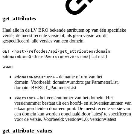
get_attributes
Haal alle in de LV BRO bekende attributen op van één specifieke
versie, de meest recente versie of, als geen versie wordt
gespecificeerd, alle versies van een domein.
GET <host>/refcodes/api/get_attributes?domain=
<domainNameOrUrn>[&version=<version>|latest]
waar:
- de name of urn van het
<domainNameOrUrn>
domein. Voorbeeld: domain=urn:bro:gar:ParameterList,
domain=BHRGT_ParameterList
- het versienummer van het domein. Het
<version>
versienummer bestaat uit een hoofd- en subversienummer, van
elkaar gescheiden door een punt. De meest recente versie van
een domein kan worden opgehaald door 'latest' te specificeren
voor de versie. Voorbeeld: version=1.0, version=latest
get_attribute_values