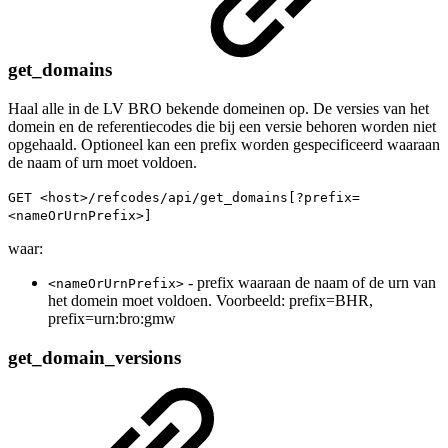
get_domains
Haal alle in de LV BRO bekende domeinen op. De versies van het
domein en de referentiecodes die bij een versie behoren worden niet
opgehaald. Optioneel kan een prefix worden gespecificeerd waaraan
de naam of urn moet voldoen.
GET <host>/refcodes/api/get_domains[?prefix=
<nameOrUrnPrefix>]
waar:
- prefix waaraan de naam of de urn van
<nameOrUrnPrefix>
het domein moet voldoen. Voorbeeld: prefix=BHR,
prefix=urn:bro:gmw
get_domain_versions