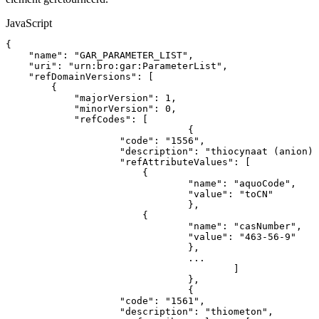
JavaScript
{
"name"
:
"GAR_PARAMETER_LIST"
,
"uri"
:
"urn:bro:gar:ParameterList"
,
"refDomainVersions"
:
[
{
"majorVersion"
:
1
,
"minorVersion"
:
0
,
"refCodes"
:
[
{
"code"
:
"1556"
,
"description"
:
"thiocynaat
(anion)"
"refAttributeValues"
:
[
{
"name"
:
"aquoCode"
,
"value"
:
"toCN"
}
,
{
"name"
:
"casNumber"
,
"value"
:
"463-56-9"
}
,
...
]
}
,
{
"code"
:
"1561"
,
"description"
:
"thiometon"
,