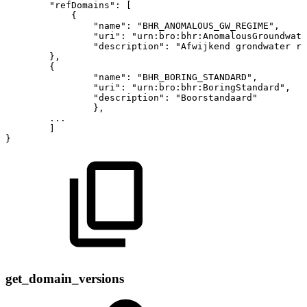
"refDomains"
:
[
{
"name"
:
"BHR_ANOMALOUS_GW_REGIME"
,
"uri"
:
"urn:bro:bhr:AnomalousGroundwate
"description"
:
"Afwijkend
grondwater
re
}
,
{
"name"
:
"BHR_BORING_STANDARD"
,
"uri"
:
"urn:bro:bhr:BoringStandard"
,
"description"
:
"Boorstandaard"
}
,
...
]
}
get_domain_versions