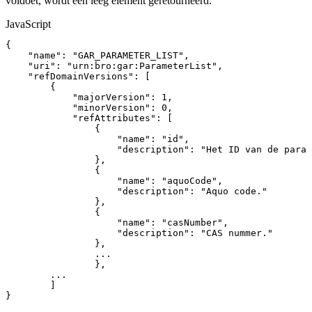
voldoet, wordt een leeg element geretourneerd.
JavaScript
{
"name"
:
"GAR_PARAMETER_LIST"
,
"uri"
:
"urn:bro:gar:ParameterList"
,
"refDomainVersions"
:
[
{
"majorVersion"
:
1
,
"minorVersion"
:
0
,
"refAttributes"
:
[
{
"name"
:
"id"
,
"description"
:
"Het
ID
van
de
param
}
,
{
"name"
:
"aquoCode"
,
"description"
:
"Aquo
code."
}
,
{
"name"
:
"casNumber"
,
"description"
:
"CAS
nummer."
}
,
...
}
,
...
]
}