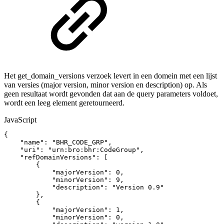
Het get_domain_versions verzoek levert in een domein met een lijst
van versies (major version, minor version en description) op. Als
geen resultaat wordt gevonden dat aan de query parameters voldoet,
wordt een leeg element geretourneerd.
JavaScript
{
"name"
:
"BHR_CODE_GRP"
,
"uri"
:
"urn:bro:bhr:CodeGroup"
,
"refDomainVersions"
:
[
{
"majorVersion"
:
0
,
"minorVersion"
:
9
,
"description"
:
"Version
0.9"
}
,
{
"majorVersion"
:
1
,
"minorVersion"
:
0
,