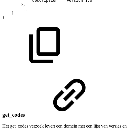
"description"
:
"version
1.0"
}
,
...
]
}
get_codes
Het get_codes verzoek levert een domein met een lijst van versies en