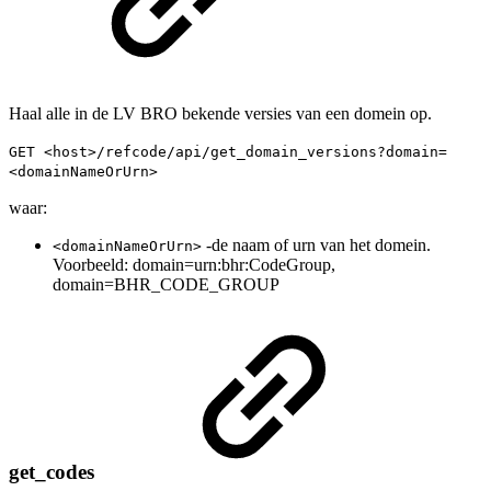
Haal alle in de LV BRO bekende versies van een domein op.
GET <host>/refcode/api/get_domain_versions?domain=
<domainNameOrUrn>
waar:
-de naam of urn van het domein.
<domainNameOrUrn>
Voorbeeld: domain=urn:bhr:CodeGroup,
domain=BHR_CODE_GROUP
get_codes