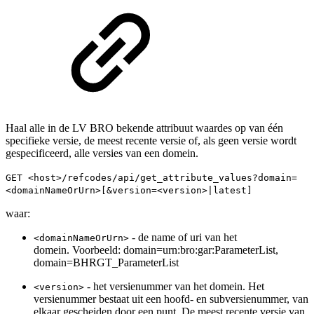
Haal alle in de LV BRO bekende attribuut waardes op van één
specifieke versie, de meest recente versie of, als geen versie wordt
gespecificeerd, alle versies van een domein.
GET <host>/refcodes/api/get_attribute_values?domain=
<domainNameOrUrn>[&version=<version>|latest]
waar:
- de name of uri van het
<domainNameOrUrn>
domein. Voorbeeld: domain=urn:bro:gar:ParameterList,
domain=BHRGT_ParameterList
- het versienummer van het domein. Het
<version>
versienummer bestaat uit een hoofd- en subversienummer, van
elkaar gescheiden door een punt. De meest recente versie van