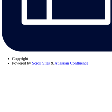
Copyright
Powered by
Scroll Sites
&
Atlassian Confluence