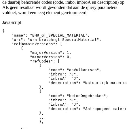
de daarbij behorende codes (code, imbo, imbroA en description) op.
Als geen resultaat wordt gevonden dat aan de query parameters
voldoet, wordt een leeg element geretourneerd.
JavaScript
{
"name"
:
"BHR_GT_SPECIAL_MATERIAL"
,
"uri"
:
"urn:bro:bhrgt:SpecialMaterial"
,
"refDomainVersions"
:
[
{
"majorVersion"
:
1
,
"minorVersion"
:
0
,
"refCodes"
:
[
{
"code"
:
"asVulkanisch"
,
"imbro"
:
"J"
,
"imbroA"
:
"J"
,
"description"
:
"Natuurlijk
materiaa
}
,
{
"code"
:
"betonOngebroken"
,
"imbro"
:
"J"
,
"imbroA"
:
"J"
,
"description"
:
"Antropogeen
materia
}
,
...
}
,
...