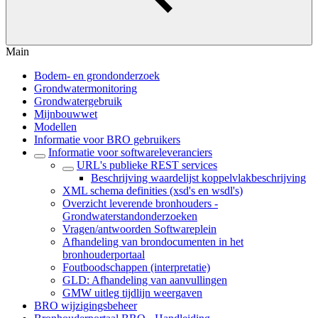
Main
Bodem- en grondonderzoek
Grondwatermonitoring
Grondwatergebruik
Mijnbouwwet
Modellen
Informatie voor BRO gebruikers
Informatie voor softwareleveranciers
URL's publieke REST services
Beschrijving waardelijst koppelvlakbeschrijving
XML schema definities (xsd's en wsdl's)
Overzicht leverende bronhouders -
Grondwaterstandonderzoeken
Vragen/antwoorden Softwareplein
Afhandeling van brondocumenten in het
bronhouderportaal
Foutboodschappen (interpretatie)
GLD: Afhandeling van aanvullingen
GMW uitleg tijdlijn weergaven
BRO wijzigingsbeheer