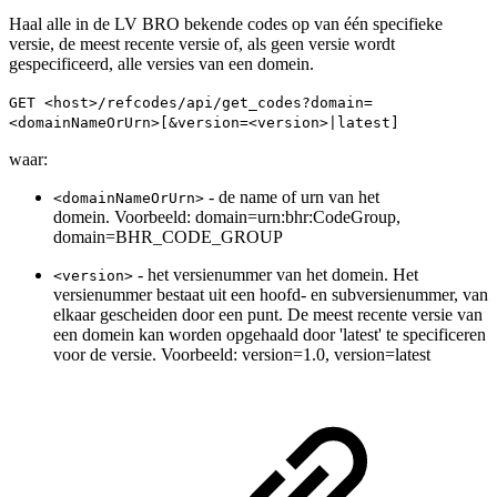
Haal alle in de LV BRO bekende codes op van één specifieke
versie, de meest recente versie of, als geen versie wordt
gespecificeerd, alle versies van een domein.
GET <host>/refcodes/api/get_codes?domain=
<domainNameOrUrn>[&version=<version>|latest]
waar:
- de name of urn van het
<domainNameOrUrn>
domein. Voorbeeld: domain=urn:bhr:CodeGroup,
domain=BHR_CODE_GROUP
- het versienummer van het domein. Het
<version>
versienummer bestaat uit een hoofd- en subversienummer, van
elkaar gescheiden door een punt. De meest recente versie van
een domein kan worden opgehaald door 'latest' te specificeren
voor de versie. Voorbeeld: version=1.0, version=latest