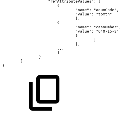
"refAttributeValues"
:
[
{
"name"
:
"aquoCode"
,
"value"
:
"tomtn"
}
,
{
"name"
:
"casNumber"
,
"value"
:
"640-15-3"
}
]
}
,
...
]
}
]
}