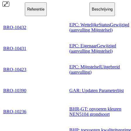
Referentie
Beschrijving
EPC: WettelijkeStatusGewijzigd
BRO-10432
(aanvulling Mijnstelsel)
EPC: EigenaarGewijzigd
BRO-10431
(aanvulling Mijnstelsel)
EPC: MijnstelselUitgebreid
BRO-10423
(aanvulling)
BRO-10390
GAR: Updaten Parameterlijst
BHR-GT: opvoeren kleuren
BRO-10236
NEN5104 grondsoort
BHP: toevoegen kwaliteitsregim