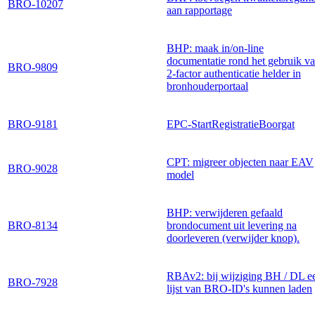
BRO-10207
aan rapportage
BHP: maak in/on-line
documentatie rond het gebruik v
BRO-9809
2-factor authenticatie helder in
bronhouderportaal
BRO-9181
EPC-StartRegistratieBoorgat
CPT: migreer objecten naar EAV
BRO-9028
model
BHP: verwijderen gefaald
BRO-8134
brondocument uit levering na
doorleveren (verwijder knop).
RBAv2: bij wijziging BH / DL e
BRO-7928
lijst van BRO-ID's kunnen laden