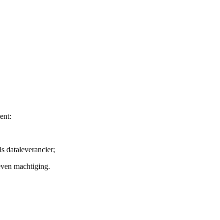
ent:
ls dataleverancier;
even machtiging.