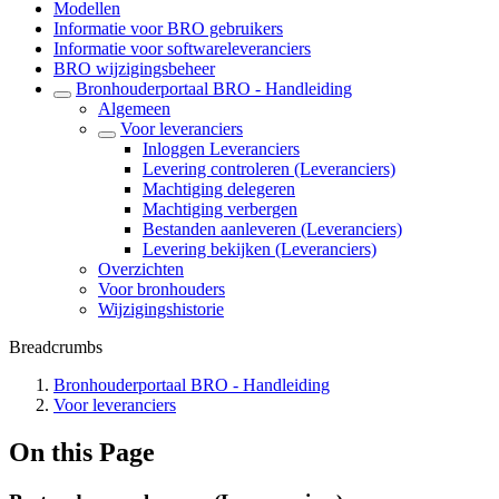
Modellen
Informatie voor BRO gebruikers
Informatie voor softwareleveranciers
BRO wijzigingsbeheer
Bronhouderportaal BRO - Handleiding
Algemeen
Voor leveranciers
Inloggen Leveranciers
Levering controleren (Leveranciers)
Machtiging delegeren
Machtiging verbergen
Bestanden aanleveren (Leveranciers)
Levering bekijken (Leveranciers)
Overzichten
Voor bronhouders
Wijzigingshistorie
Breadcrumbs
Bronhouderportaal BRO - Handleiding
Voor leveranciers
On this Page