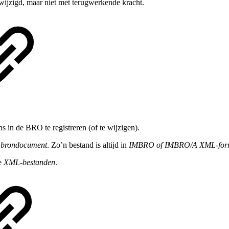
ijzigd, maar niet met terugwerkende kracht.
in de BRO te registreren (of te wijzigen).
n
brondocument
. Zo’n bestand is altijd in
IMBRO of IMBRO/A XML-fo
re
XML-bestanden
.