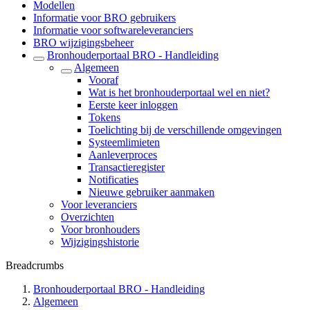
Modellen
Informatie voor BRO gebruikers
Informatie voor softwareleveranciers
BRO wijzigingsbeheer
Bronhouderportaal BRO - Handleiding
Algemeen
Vooraf
Wat is het bronhouderportaal wel en niet?
Eerste keer inloggen
Tokens
Toelichting bij de verschillende omgevingen
Systeemlimieten
Aanleverproces
Transactieregister
Notificaties
Nieuwe gebruiker aanmaken
Voor leveranciers
Overzichten
Voor bronhouders
Wijzigingshistorie
Breadcrumbs
Bronhouderportaal BRO - Handleiding
Algemeen