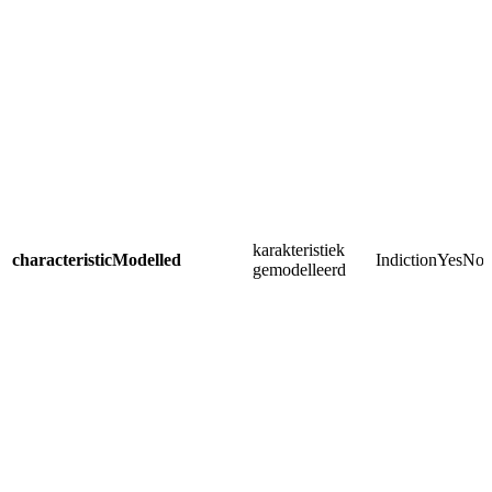
karakteristiek
characteristicModelled
IndictionYesNo
gemodelleerd