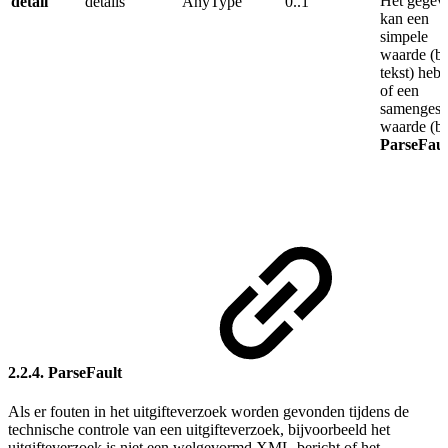
Het gegev
detail
details
AnyType
0..1
kan een
simpele
waarde (b.
tekst) heb
of een
samengest
waarde (b.
ParseFaul
2.2.4. ParseFault
Als er fouten in het uitgifteverzoek worden gevonden tijdens de
technische controle van een uitgifteverzoek, bijvoorbeeld het
uitgifteverzoek is niet een welgevormd XML-bericht of het