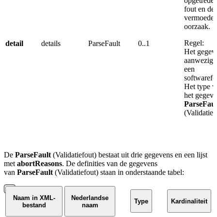
opgetrede
fout en de
vermoedel
oorzaak.
Regel:
detail
details
ParseFault
0..1
Het gegeve
aanwezig b
een
softwarefo
Het type v
het gegeve
ParseFaul
(Validatief
De
ParseFault
(Validatiefout) bestaat uit drie gegevens en een lijst
met
abortReasons
.
De definities van de
gegevens
van
ParseFault
(Validatiefout)
staan in onderstaande tabel:
Naam in XML-
Nederlandse
Type
Kardinaliteit
bestand
naam