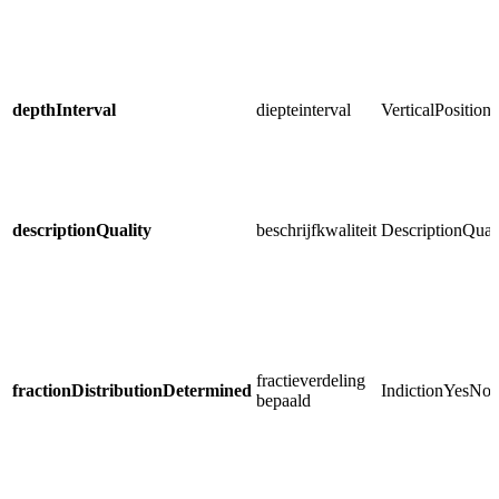
depthInterval
diepteinterval
VerticalPositio
descriptionQuality
beschrijfkwaliteit
DescriptionQual
fractieverdeling
fractionDistributionDetermined
IndictionYesN
bepaald