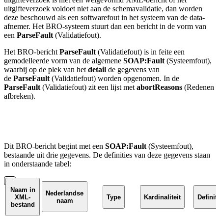
uitgifteverzoek voldoet niet aan de schemavalidatie, dan worden
deze beschouwd als een softwarefout in het systeem van de data-
afnemer. Het BRO-systeem stuurt dan een bericht in de vorm van
een
ParseFault
(Validatiefout).
Het BRO-bericht
ParseFault
(Validatiefout) is in feite een
gemodelleerde vorm van de algemene
SOAP:Fault
(Systeemfout),
waarbij op de plek van het
detail
de gegevens van
de
ParseFault
(Validatiefout) worden opgenomen. In de
ParseFault
(Validatiefout) zit een lijst met
abortReasons
(Redenen
afbreken).
Dit BRO-bericht begint met een
SOAP:Fault
(Systeemfout),
bestaande uit drie gegevens.
De definities van deze
gegevens
staan
in onderstaande tabel:
Naam in
Nederlandse
XML-
Type
Kardinaliteit
Definiti
naam
bestand