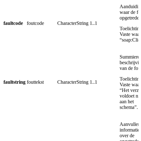
Aanduidin
waar de fo
opgetreden
faultcode
foutcode
CharacterString
1..1
Toelichtin
Vaste waa
“soap:Clie
Summiere
beschrijvi
van de fou
Toelichtin
faultstring
fouttekst
CharacterString
1..1
Vaste waa
“Het verz
voldoet nie
aan het
schema”.
Aanvullen
informatie
over de