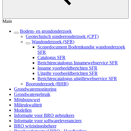
Main
Bodem- en grondonderzoek
Geotechnisch sondeeronderzoek (CPT)
Wandonderzoek (SFR)
Scopedocument Bodemkundig wandonderzoek
SFR
Catalogus SFR
Berichtencatalogus Innamewebservice SFR
Inname voorbeeldberichten SFR
Uitgifte voorbeeldberichten SFR
Berichtencatalogus uitgiftewebservice SFR
Booronderzoek (BHR)
Grondwatermonitoring
Grondwatergebruik
Mijnbouwwet
Milieukwaliteit
Modellen
Informatie voor BRO gebruikers
Informatie voor softwareleveranciers
BRO wijzigingsbeheer