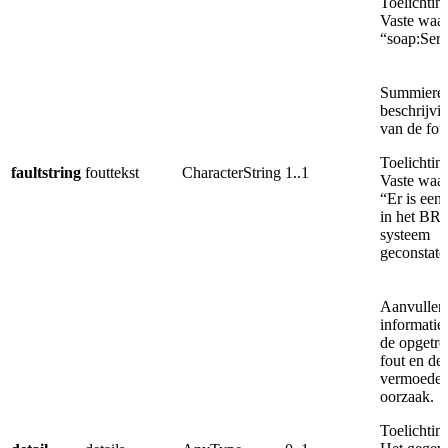
Toelichtin
Vaste waa
“soap:Serv
Summiere
beschrijvi
van de fou
Toelichtin
faultstring
fouttekst
CharacterString
1..1
Vaste waa
“Er is een 
in het BR
systeem
geconstate
Aanvullen
informatie
de opgetr
fout en de
vermoedel
oorzaak.
Toelichtin