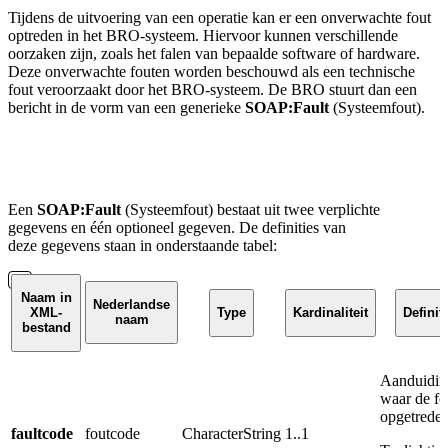
Tijdens de uitvoering van een operatie kan er een onverwachte fout
optreden in het BRO-systeem. Hiervoor kunnen verschillende
oorzaken zijn, zoals het falen van bepaalde software of hardware.
Deze onverwachte fouten worden beschouwd als een technische
fout veroorzaakt door het BRO-systeem. De BRO stuurt dan een
bericht in de vorm van een generieke
SOAP:Fault
(Systeemfout).
Een
SOAP:Fault
(Systeemfout) bestaat uit twee verplichte
gegevens en één optioneel gegeven.
De definities van
deze
gegevens
staan in onderstaande tabel:
Naam in
Nederlandse
XML-
Type
Kardinaliteit
Definit
naam
bestand
Aanduidin
waar de fo
opgetreden
faultcode
foutcode
CharacterString
1..1