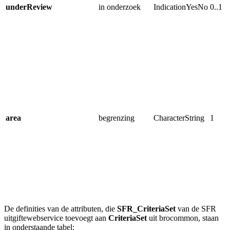
underReview
in onderzoek
IndicationYesNo
0..1
area
begrenzing
CharacterString
1
De definities van de attributen, die
SFR_CriteriaSet
van de SFR
uitgiftewebservice toevoegt aan
CriteriaSet
uit brocommon,
staan
in onderstaande tabel: