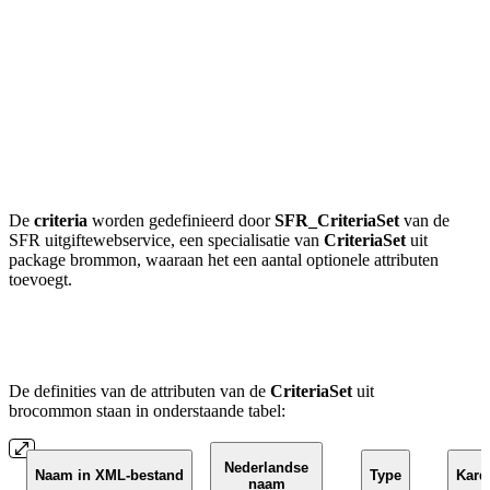
De
criteria
worden gedefinieerd door
SFR_CriteriaSet
van de
SFR uitgiftewebservice
, een specialisatie van
CriteriaSet
uit
package brommon,
waaraan het een aantal optionele attributen
toevoegt
.
De definities van de attributen
van de
CriteriaSet
uit
brocommon
staan in onderstaande tabel:
Nederlandse
Naam in XML-bestand
Type
Kardi
naam