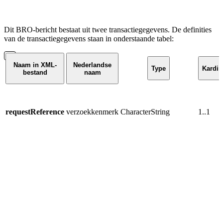
Dit BRO-bericht bestaat uit twee
transactiegegevens.
De definities
van de
transactiegegevens
staan in onderstaande tabel:
Naam in XML-
Nederlandse
Type
Kardina
bestand
naam
requestReference
verzoekkenmerk
CharacterString
1..1