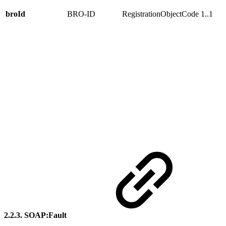
broId
BRO-ID
RegistrationObjectCode
1..1
2.2.3. SOAP:Fault