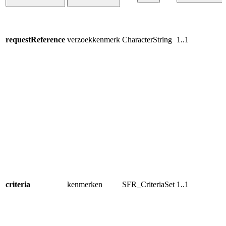
requestReference
verzoekkenmerk
CharacterString
1..1
criteria
kenmerken
SFR_CriteriaSet
1..1