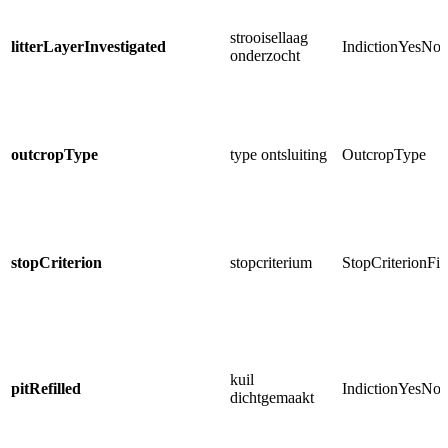
strooisellaag
litterLayerInvestigated
IndictionYesNo
onderzocht
outcropType
type ontsluiting
OutcropType
stopCriterion
stopcriterium
StopCriterionFie
kuil
pitRefilled
IndictionYesN
dichtgemaakt