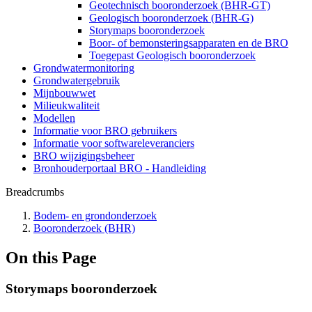
Geotechnisch booronderzoek (BHR-GT)
Geologisch booronderzoek (BHR-G)
Storymaps booronderzoek
Boor- of bemonsteringsapparaten en de BRO
Toegepast Geologisch booronderzoek
Grondwatermonitoring
Grondwatergebruik
Mijnbouwwet
Milieukwaliteit
Modellen
Informatie voor BRO gebruikers
Informatie voor softwareleveranciers
BRO wijzigingsbeheer
Bronhouderportaal BRO - Handleiding
Breadcrumbs
Bodem- en grondonderzoek
Booronderzoek (BHR)
On this Page
Storymaps booronderzoek