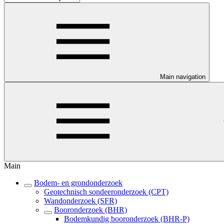
Main navigation
Main
Bodem- en grondonderzoek
Geotechnisch sondeeronderzoek (CPT)
Wandonderzoek (SFR)
Booronderzoek (BHR)
Bodemkundig booronderzoek (BHR-P)