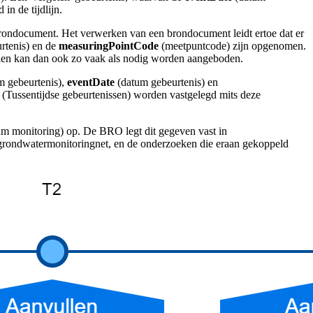
n de tijdlijn.
e brondocument. Het verwerken van een brondocument leidt ertoe dat er
rtenis) en de
measuringPointCode
(meetpuntcode)
zijn opgenomen.
llen kan dan ook zo vaak als nodig worden aangeboden.
 gebeurtenis),
eventDate
(datum gebeurtenis) en
(Tussentijdse gebeurtenissen) worden vastgelegd mits deze
m monitoring) op. De BRO legt dit gegeven vast in
t grondwatermonitoringnet, en de onderzoeken die eraan gekoppeld