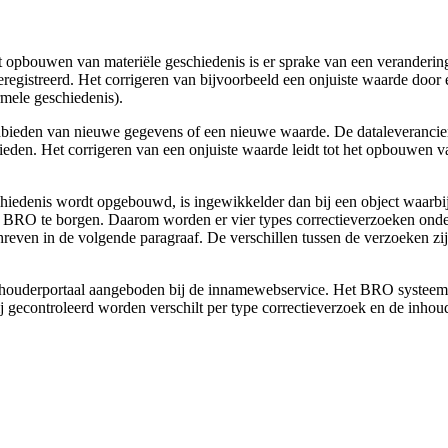
et opbouwen van materiële geschiedenis is er sprake van een veranderin
egistreerd. Het corrigeren van bijvoorbeeld een onjuiste waarde door ee
rmele geschiedenis).
aanbieden van nieuwe gegevens of een nieuwe waarde. De dataleverancie
ieden. Het corrigeren van een onjuiste waarde leidt tot het opbouwen v
schiedenis wordt opgebouwd, is ingewikkelder dan bij een object waarbi
in de BRO te borgen. Daarom worden er vier types correctieverzoeken on
reven in de volgende paragraaf. De verschillen tussen de verzoeken zijn 
onhouderportaal aangeboden bij de innamewebservice. Het BRO systeem va
bij gecontroleerd worden verschilt per type correctieverzoek en de inho