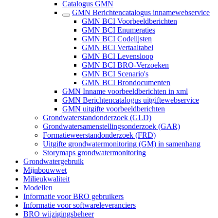
Catalogus GMN
GMN Berichtencatalogus innamewebservice
GMN BCI Voorbeeldberichten
GMN BCI Enumeraties
GMN BCI Codelijsten
GMN BCI Vertaaltabel
GMN BCI Levensloop
GMN BCI BRO-Verzoeken
GMN BCI Scenario's
GMN BCI Brondocumenten
GMN Inname voorbeeldberichten in xml
GMN Berichtencatalogus uitgiftewebservice
GMN uitgifte voorbeeldberichten
Grondwaterstandonderzoek (GLD)
Grondwatersamenstellingsonderzoek (GAR)
Formatieweerstandonderzoek (FRD)
Uitgifte grondwatermonitoring (GM) in samenhang
Storymaps grondwatermonitoring
Grondwatergebruik
Mijnbouwwet
Milieukwaliteit
Modellen
Informatie voor BRO gebruikers
Informatie voor softwareleveranciers
BRO wijzigingsbeheer