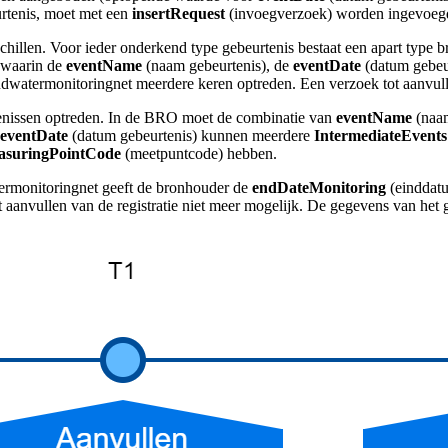
urtenis, moet met een
insertRequest
(invoegverzoek) worden ingevoegd i
rschillen. Voor ieder onderkend type gebeurtenis bestaat een apart typ
, waarin de
eventName
(naam gebeurtenis), de
eventDate
(datum gebeu
ndwatermonitoringnet meerdere keren optreden. Een verzoek tot aanvu
enissen optreden. In de BRO moet de combinatie van
eventName
(naam
eventDate
(datum gebeurtenis) kunnen meerdere
IntermediateEvents
asuringPointCode
(meetpuntcode)
hebben.
termonitoringnet geeft de bronhouder de
endDateMonitoring
(einddatu
t aanvullen van de registratie niet meer mogelijk. De gegevens van he