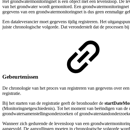
Het grondwatermonitoringnet is een object met een levensloop. De lev
van het grondwater wordt gemonitord. Een grondwatermonitoringnet be
gegevens van een grondwatermonitoringnet is dus geen eenmalige gebe
Een dataleverancier moet gegevens tijdig registreren. Het uitgangspun
juiste chronologische volgorde. Dat veronderstelt dat de processen bij
Gebeurtenissen
De chronologie van het proces van registreren van gegevens over een g
registratie.
Bij het starten van de registratie geeft de bronhouder de
startDateMo
(Monitoringnetgeschiedenis). Tot het moment van beëindigen van de re
grondwatersamenstellingsonderzoeken of grondwaterstandonderzoeke
Wanneer zich gedurende de levensloop van een grondwatermonitoring
aangevuld. De aanvullingen moeten in chronologische volgorde wo