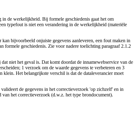
g in de werkelijkheid. Bij formele geschiedenis gaat het om
n typefout is niet een verandering in de werkelijkheid (materiële
r kan bijvoorbeeld onjuiste gegevens aanleveren, een fout maken in
an formele geschiedenis. Zie voor nadere toelichting paragraaf 2.1.2
j dat niet het geval is. Dat komt doordat de innamewebservice van de
derscheiden; 1 verzoek om de waarde gegevens te verbeteren en 3
klein. Het belangrijkste verschil is dat de dataleverancier moet
lideert de gegevens in het correctieverzoek 'op zichzelf' en in
ud van het correctieverzoek (d.w.z. het type brondocument).