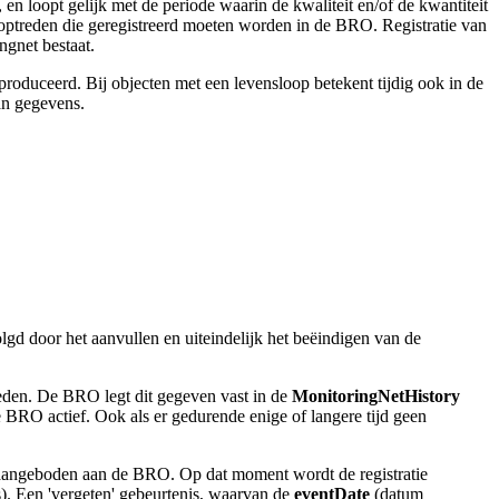
n loopt gelijk met de periode waarin de kwaliteit en/of de kwantiteit
 optreden die geregistreerd moeten worden in de BRO. Registratie van
ngnet bestaat.
produceerd. Bij objecten met een levensloop betekent tijdig ook in de
van gegevens.
lgd door het aanvullen en uiteindelijk het beëindigen van de
eden. De BRO legt dit gegeven vast in de
MonitoringNetHistory
 BRO actief. Ook als er gedurende enige of langere tijd geen
aangeboden aan de BRO. Op dat moment wordt de registratie
). Een 'vergeten' gebeurtenis, waarvan de
eventDate
(datum