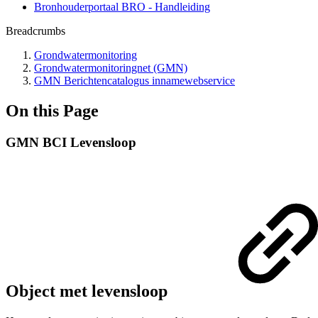
Bronhouderportaal BRO - Handleiding
Breadcrumbs
Grondwatermonitoring
Grondwatermonitoringnet (GMN)
GMN Berichtencatalogus innamewebservice
On this Page
GMN BCI Levensloop
Object met levensloop