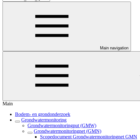
Main navigation
Main
Bodem- en grondonderzoek
Grondwatermonitoring
Grondwatermonitoringput (GMW)
Grondwatermonitoringnet (GMN)
Scopedocument Grondwatermonitoringnet GMN