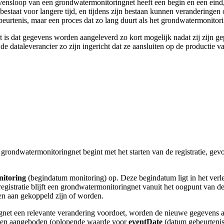
ensloop van een grondwatermonitoringnet heeft een begin en een eind, e
staat voor langere tijd, en tijdens zijn bestaan kunnen veranderingen
urtenis, maar een proces dat zo lang duurt als het grondwatermonitori
t is dat gegevens worden aangeleverd zo kort mogelijk nadat zij zijn ge
 de dataleverancier zo zijn ingericht dat ze aansluiten op de productie 
rondwatermonitoringnet begint met het starten van de registratie, gevo
nitoring
(begindatum monitoring) op. Deze begindatum ligt in het verl
gistratie blijft een grondwatermonitoringnet vanuit het oogpunt van de
n aan gekoppeld zijn of worden.
net een relevante verandering voordoet, worden de nieuwe gegevens 
rden aangeboden (oplopende waarde voor
eventDate
(datum gebeurtenis