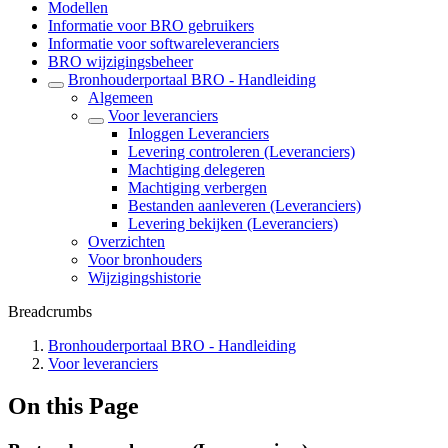
Modellen
Informatie voor BRO gebruikers
Informatie voor softwareleveranciers
BRO wijzigingsbeheer
Bronhouderportaal BRO - Handleiding
Algemeen
Voor leveranciers
Inloggen Leveranciers
Levering controleren (Leveranciers)
Machtiging delegeren
Machtiging verbergen
Bestanden aanleveren (Leveranciers)
Levering bekijken (Leveranciers)
Overzichten
Voor bronhouders
Wijzigingshistorie
Breadcrumbs
Bronhouderportaal BRO - Handleiding
Voor leveranciers
On this Page