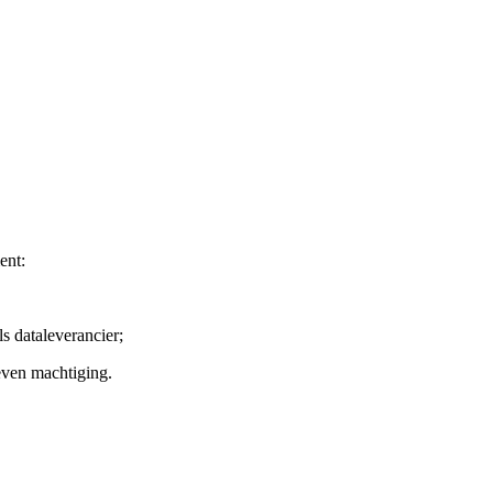
ent:
ls dataleverancier;
even machtiging.