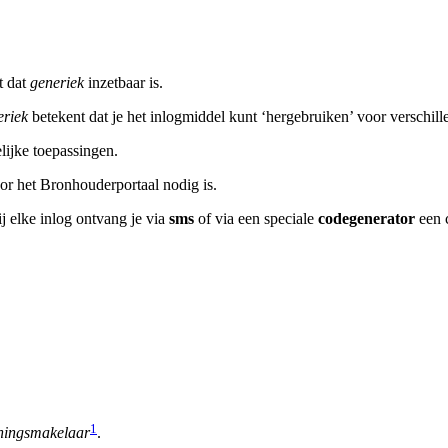
t dat
generiek
inzetbaar is.
riek
betekent dat je het inlogmiddel kunt ‘hergebruiken’ voor verschill
lijke toepassingen.
or het Bronhouderportaal nodig is.
j elke inlog ontvang je via
sms
of via een speciale
codegenerator
een c
1
ningsmakelaar
.