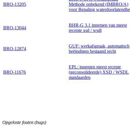
BRO-13205
Methode onbekend (IMBRO/A)
voor Bepaling waterdoorlatendhe
BHR-G 3.1 innemen van meest
BRO-13044
recente xsd / wsdl
GUF: werkafspraak, automatisch
BRO-12874
beëindigen bestaand recht
EPL: innemen meest recente
BRO-11676
(geconsolideerde) XSD / WSDL
standaarden
Opgeloste fouten (bugs)