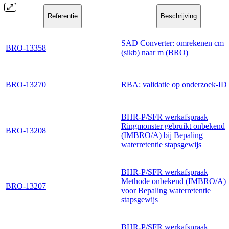
Referentie
Beschrijving
SAD Converter: omrekenen cm
BRO-13358
(sikb) naar m (BRO)
BRO-13270
RBA: validatie op onderzoek-ID
BHR-P/SFR werkafspraak
Ringmonster gebruikt onbekend
BRO-13208
(IMBRO/A) bij Bepaling
waterretentie stapsgewijs
BHR-P/SFR werkafspraak
Methode onbekend (IMBRO/A)
BRO-13207
voor Bepaling waterretentie
stapsgewijs
BHR-P/SFR werkafspraak