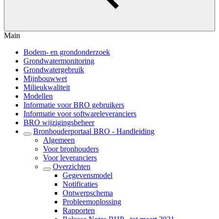
Main
Bodem- en grondonderzoek
Grondwatermonitoring
Grondwatergebruik
Mijnbouwwet
Milieukwaliteit
Modellen
Informatie voor BRO gebruikers
Informatie voor softwareleveranciers
BRO wijzigingsbeheer
Bronhouderportaal BRO - Handleiding
Algemeen
Voor bronhouders
Voor leveranciers
Overzichten
Gegevensmodel
Notificaties
Ontwerpschema
Probleemoplossing
Rapporten