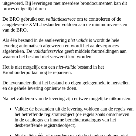
uitgevoerd. Bij leveringen met meerdere brondocumenten kan dit
proces enige tijd duren.
De BRO gebruikt een
validatieservice
om te controleren of de
aangeleverde XML-bestanden voldoen aan de minimumvereisten
van de BRO.
Als één bestand in de aanlevering
niet valide
is wordt de hele
levering automatisch afgewezen en wordt het aanleverproces
afgebroken. De
validatieservice
geeft middels foutmeldingen aan
waarom het bestand niet verwerkt kon worden.
Het is niet mogelijk om een
niet-valide
bestand in het
Bronhouderportaal nog te repareren.
De leverancier dient het bestand op eigen gelegenheid te herstellen
en de gehele levering opnieuw te doen.
Na het valideren van de levering zijn er twee mogelijke uitkomsten:
Valide: de bestanden uit de levering voldoen aan de regels van
het betreffende registratieobject (de regels zoals omschreven
in de catalogus en inname berichtencatalogus van het
desbetreffende registratieobject).
Niet valide: één of meerdere van de bestanden voldoen niet