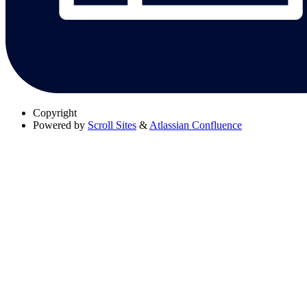
Copyright
Powered by
Scroll Sites
&
Atlassian Confluence