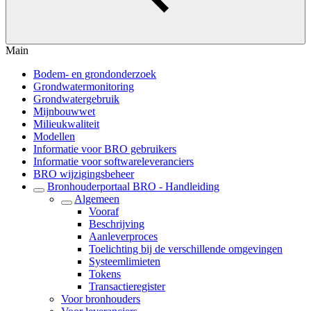
Main
Bodem- en grondonderzoek
Grondwatermonitoring
Grondwatergebruik
Mijnbouwwet
Milieukwaliteit
Modellen
Informatie voor BRO gebruikers
Informatie voor softwareleveranciers
BRO wijzigingsbeheer
Bronhouderportaal BRO - Handleiding
Algemeen
Vooraf
Beschrijving
Aanleverproces
Toelichting bij de verschillende omgevingen
Systeemlimieten
Tokens
Transactieregister
Voor bronhouders