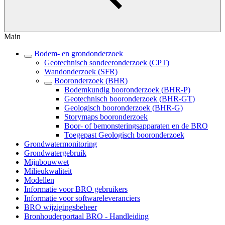
Main
Bodem- en grondonderzoek
Geotechnisch sondeeronderzoek (CPT)
Wandonderzoek (SFR)
Booronderzoek (BHR)
Bodemkundig booronderzoek (BHR-P)
Geotechnisch booronderzoek (BHR-GT)
Geologisch booronderzoek (BHR-G)
Storymaps booronderzoek
Boor- of bemonsteringsapparaten en de BRO
Toegepast Geologisch booronderzoek
Grondwatermonitoring
Grondwatergebruik
Mijnbouwwet
Milieukwaliteit
Modellen
Informatie voor BRO gebruikers
Informatie voor softwareleveranciers
BRO wijzigingsbeheer
Bronhouderportaal BRO - Handleiding