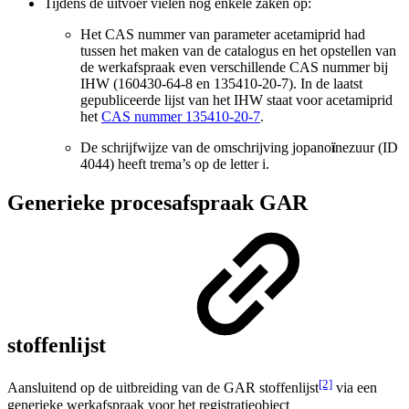
Tijdens de uitvoer vielen nog enkele zaken op:
Het CAS nummer van parameter acetamiprid had
tussen het maken van de catalogus en het opstellen van
de werkafspraak even verschillende CAS nummer bij
IHW (160430-64-8 en 135410-20-7). In de laatst
gepubliceerde lijst van het IHW staat voor acetamiprid
het
CAS nummer 135410-20-7
.
De schrijfwijze van de omschrijving jopano
ï
nezuur (ID
4044) heeft trema’s op de letter i.
Generieke procesafspraak GAR
stoffenlijst
[2]
Aansluitend op de uitbreiding van de GAR stoffenlijst
via een
generieke werkafspraak voor het registratieobject