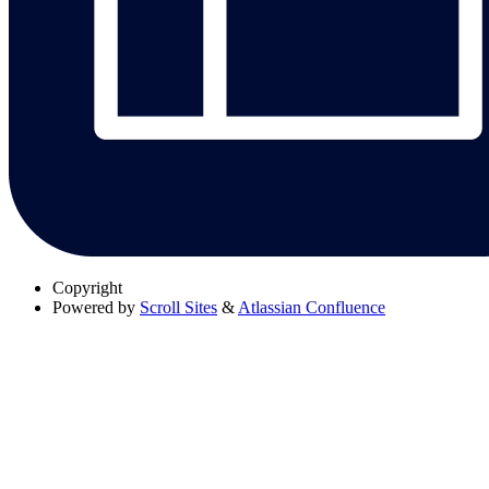
Copyright
Powered by
Scroll Sites
&
Atlassian Confluence