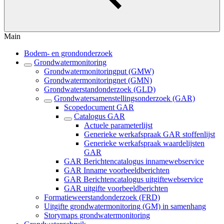
Main
Bodem- en grondonderzoek
Grondwatermonitoring
Grondwatermonitoringput (GMW)
Grondwatermonitoringnet (GMN)
Grondwaterstandonderzoek (GLD)
Grondwatersamenstellingsonderzoek (GAR)
Scopedocument GAR
Catalogus GAR
Actuele parameterlijst
Generieke werkafspraak GAR stoffenlijst
Generieke werkafspraak waardelijsten
GAR
GAR Berichtencatalogus innamewebservice
GAR Inname voorbeeldberichten
GAR Berichtencatalogus uitgiftewebservice
GAR uitgifte voorbeeldberichten
Formatieweerstandonderzoek (FRD)
Uitgifte grondwatermonitoring (GM) in samenhang
Storymaps grondwatermonitoring