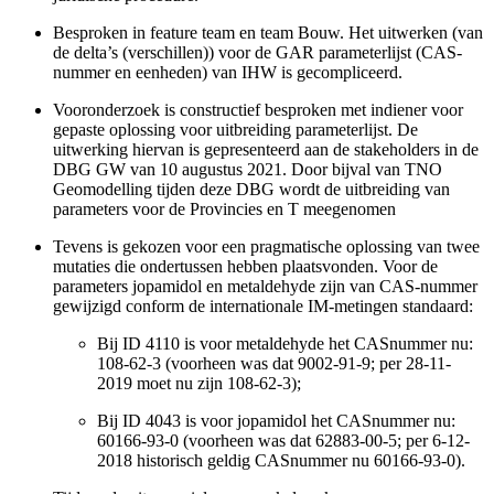
Besproken in feature team en team Bouw. Het uitwerken (van
de delta’s (verschillen)) voor de GAR parameterlijst (CAS-
nummer en eenheden) van IHW is gecompliceerd.
Vooronderzoek is constructief besproken met indiener voor
gepaste oplossing voor uitbreiding parameterlijst. De
uitwerking hiervan is gepresenteerd aan de stakeholders in de
DBG GW van 10 augustus 2021. Door bijval van TNO
Geomodelling tijden deze DBG wordt de uitbreiding van
parameters voor de Provincies en T meegenomen
Tevens is gekozen voor een pragmatische oplossing van twee
mutaties die ondertussen hebben plaatsvonden. Voor de
parameters jopamidol en metaldehyde zijn van CAS-nummer
gewijzigd conform de internationale IM-metingen standaard:
Bij ID 4110 is voor metaldehyde het CASnummer nu:
108-62-3 (voorheen was dat 9002-91-9; per 28-11-
2019 moet nu zijn 108-62-3);
Bij ID 4043 is voor jopamidol het CASnummer nu:
60166-93-0 (voorheen was dat 62883-00-5; per 6-12-
2018 historisch geldig CASnummer nu 60166-93-0).