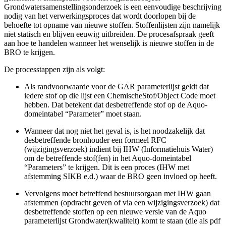
Grondwatersamenstellingsonderzoek is een eenvoudige beschrijving
nodig van het verwerkingsproces dat wordt doorlopen bij de
behoefte tot opname van nieuwe stoffen. Stoffenlijsten zijn namelijk
niet statisch en blijven eeuwig uitbreiden. De procesafspraak geeft
aan hoe te handelen wanneer het wenselijk is nieuwe stoffen in de
BRO te krijgen.
De processtappen zijn als volgt:
Als randvoorwaarde voor de GAR parameterlijst geldt dat
iedere stof op die lijst een ChemischeStof/Object Code moet
hebben. Dat betekent dat desbetreffende stof op de Aquo-
domeintabel “Parameter” moet staan.
Wanneer dat nog niet het geval is, is het noodzakelijk dat
desbetreffende bronhouder een formeel RFC
(wijzigingsverzoek) indient bij IHW (Informatiehuis Water)
om de betreffende stof(fen) in het Aquo-domeintabel
“Parameters” te krijgen. Dit is een proces (IHW met
afstemming SIKB e.d.) waar de BRO geen invloed op heeft.
Vervolgens moet betreffend bestuursorgaan met IHW gaan
afstemmen (opdracht geven of via een wijzigingsverzoek) dat
desbetreffende stoffen op een nieuwe versie van de Aquo
parameterlijst Grondwater(kwaliteit) komt te staan (die als pdf