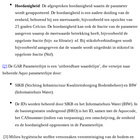
Hoedanigheid
: De afgesproken hoedanigheid waarin de parameter
wordt gerapporteerd. De hoedanigheid is een nadere duiding van de
eenheid, behorend bij een meetwaarde, bijvoorbeeld ten opzichte van
25 graden Celcius. De hoedanigheid kan ook de fractie van de parameter
aangeven waarop de meetwaarde betrekking heeft, bijvoorbeeld de
opgeloste fractie (bijv. na filtratie): nf. Bij stiksfofverbindingen wordt
bijvoorbeeld aangegeven dat de waarde wordt uitgedrukt in stikstof in
opgeloste fractie (Nnf).
[2]
De GAR Parameterlijst is een ‘uitbreidbare waardelijst’, die verwijst naar
beheerde Aquo parameterlijst door:
SIKB (Stichting Infrastructuur Kwaliteitsborging Bodembeheer) en IHW
(Informatiehuis Water).
De ID's worden beheerd door SIKB en het Informatiehuis Water (IHW). In
de basisregistratie ondergrond (BRO) is het ID, samen met de Aquocode,
het CASnummer (indien van toepassing), een omschrijving, de eenheid
en de hoedanigheid opgenomen in de Parameterlijst.
[3] Milieu hygiënische stoffen veroorzaken verontreiniging van de bodem en