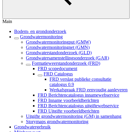
Main
Bodem- en grondonderzoek
Grondwatermonitoring
Grondwatermonitoringput (GMW)
Grondwatermonitoringnet (GMN)
Grondwaterstandonderzoek (GLD)
Grondwatersamenstellingsonderzoek (GAR)
Formatieweerstandonderzoek (FRD)
FRD scopedocument
FRD Catalogus
FRD verslag publieke consultatie
catalogus 0.9
Werkafspraak FRD eenvoudig aanleveren
FRD Berichtencatalogus innamewebservice
FRD Inname voorbeeldberichten
FRD Berichtencatalogus uitgiftewebservice
FRD Uitgifte voorbeeldberichten
Uitgifte grondwatermonitoring (GM) in samenhang
Storymaps grondwatermonitoring
Grondwatergebruik