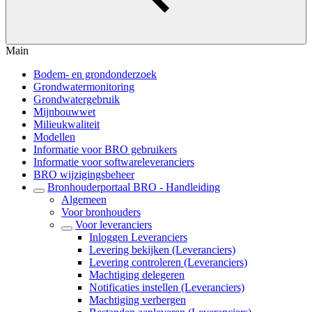
Main
Bodem- en grondonderzoek
Grondwatermonitoring
Grondwatergebruik
Mijnbouwwet
Milieukwaliteit
Modellen
Informatie voor BRO gebruikers
Informatie voor softwareleveranciers
BRO wijzigingsbeheer
Bronhouderportaal BRO - Handleiding
Algemeen
Voor bronhouders
Voor leveranciers
Inloggen Leveranciers
Levering bekijken (Leveranciers)
Levering controleren (Leveranciers)
Machtiging delegeren
Notificaties instellen (Leveranciers)
Machtiging verbergen