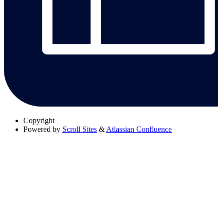
Copyright
Powered by
Scroll Sites
&
Atlassian Confluence