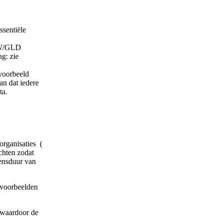
sentiële
GMW/GLD
ng: zie
jvoorbeeld
n dat iedere
ta.
organisaties (
chten zodat
vensduur van
kvoorbeelden
, waardoor de