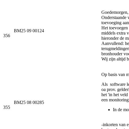
Goedemorgen,
Onderstaande w
toevoeging aa
Het toevoegen
BM25 09 00124
middels extra v
356
hieronder de ma
Aanvullend: he
terugmeldingen
bronhouder voor
Wij zijn altijd
Op basis van mo
Als software l
oa prov. gelde
het 'in het ve
een monitoring
BM25 08 00285
355
In de mo
-inkorten van e