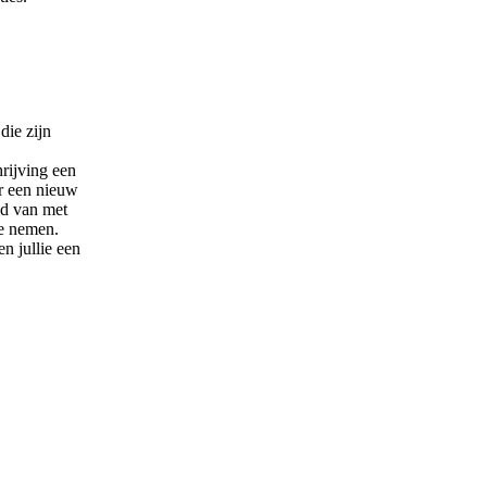
die zijn
rijving een
r een nieuw
id van met
te nemen.
n jullie een