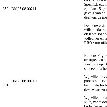
ondervinden wi
Specifiek gaat
352
BM25 08 00211
zijn dan 15 gr
gevolg van de 
deel van de me
De nieuwe stan
willen u daaro
offshore sonde
vollediger en r
BRO voor offsh
Namens Fugro w
de Rijksdienst
windmolenparke
sondeerdata he
Wij willen deze
proces ondervi
BM25 08 00210
351
het om de fric
deze waarden r
Wij willen u da
MPa, zodat oo
bijdragen aan e