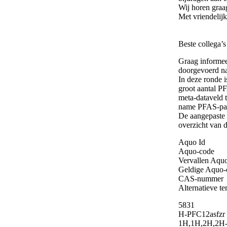
Wij horen graa
Met vriendelijk
Beste collega’
Graag informeer
doorgevoerd na
In deze ronde 
groot aantal P
meta-dataveld 
name PFAS-para
De aangepaste h
overzicht van 
Aquo Id
Aquo-code
Vervallen Aquo
Geldige Aquo-
CAS-nummer
Alternatieve t
5831
H-PFC12asfzr
1H,1H,2H,2H-p