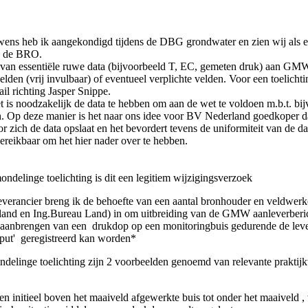
ens heb ik aangekondigd tijdens de DBG grondwater en zien wij als es
n de BRO.
 van essentiële ruwe data (bijvoorbeeld T, EC, gemeten druk) aan 
elden (vrij invulbaar) of eventueel verplichte velden. Voor een toelichti
il richting Jasper Snippe.
t is noodzakelijk de data te hebben om aan de wet te voldoen m.b.t. bi
. Op deze manier is het naar ons idee voor BV Nederland goedkoper da
 zich de data opslaat en het bevordert tevens de uniformiteit van de da
 bereikbaar om het hier nader over te hebben.
ndelinge toelichting is dit een legitiem wijzigingsverzoek
everancier breng ik de behoefte van een aantal bronhouder en veldwerk
rland en Ing.Bureau Land) in om uitbreiding van de GMW aanleverberi
ld aanbrengen van een drukdop op een monitoringbuis gedurende de le
put' geregistreerd kan worden*
ndelinge toelichting zijn 2 voorbeelden genoemd van relevante praktij
en initieel boven het maaiveld afgewerkte buis tot onder het maaiveld 