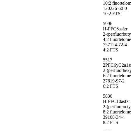
10:2 fluortelo
120226-60-0
10:2 FTS
5996
H-PFC6asfzr
2-(perfluorbut
4:2 fluortelom
757124-72-4
4:2 FTS
5517
2PFC6yC2a1s
2-(perfluorhex
6:2 fluortelom
27619-97-2
6:2 FTS
5830
H-PFC10asfzr
2-(perfluoroct
8:2 fluortelom
39108-34-4
8:2 FTS