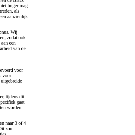
nnen de BRO.
 niet hoger mag
reden, als
een aanzienlijk
onus. Wij
en, zodat ook
 aan een
aarheid van de
gevoerd voor
s voor
uitgebreide
, tijdens dit
pecifiek gaat
sten worden
en naar 3 of 4
it zou
ies.