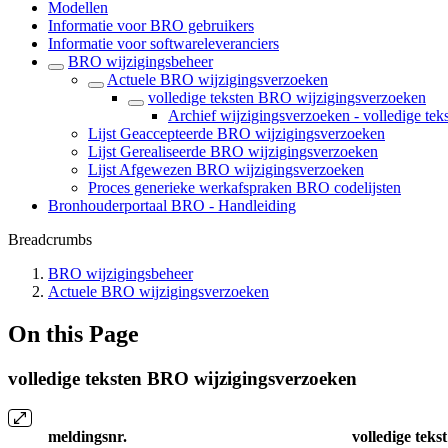
Modellen
Informatie voor BRO gebruikers
Informatie voor softwareleveranciers
BRO wijzigingsbeheer
Actuele BRO wijzigingsverzoeken
volledige teksten BRO wijzigingsverzoeken
Archief wijzigingsverzoeken - volledige tek
Lijst Geaccepteerde BRO wijzigingsverzoeken
Lijst Gerealiseerde BRO wijzigingsverzoeken
Lijst Afgewezen BRO wijzigingsverzoeken
Proces generieke werkafspraken BRO codelijsten
Bronhouderportaal BRO - Handleiding
Breadcrumbs
BRO wijzigingsbeheer
Actuele BRO wijzigingsverzoeken
On this Page
volledige teksten BRO wijzigingsverzoeken
meldingsnr.
volledige teks