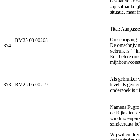
bestaande artes
-tijdsafhankel
situatie, maar i
Titel: Aanpass
Omschrijving:
BM25 08 00268
De omschrijvin
354
gebruik is”. ‘I
Een betere omsc
mijnbouwconstru
Als gebruiker 
353
BM25 06 00219
level als geote
onderzoek is u
Namens Fugro w
de Rijksdienst
windmolenparke
sondeerdata he
Wij willen dez