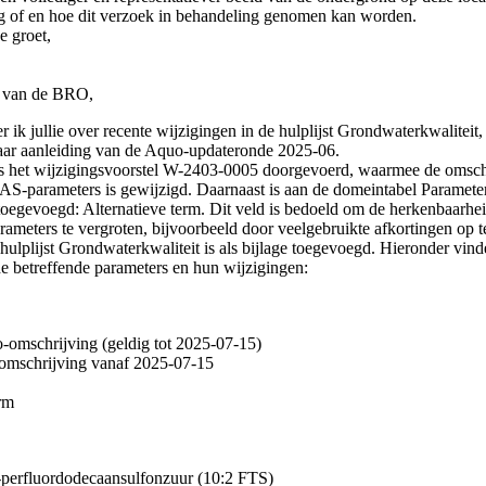
g of en hoe dit verzoek in behandeling genomen kan worden.
e groet,
s van de BRO,
 ik jullie over recente wijzigingen in de hulplijst Grondwaterkwaliteit, 
ar aanleiding van de Aquo-updateronde 2025-06.
is het wijzigingsvoorstel W-2403-0005 doorgevoerd, waarmee de omsch
FAS-parameters is gewijzigd. Daarnaast is aan de domeintabel Paramete
toegevoegd: Alternatieve term. Dit veld is bedoeld om de herkenbaarhe
meters te vergroten, bijvoorbeeld door veelgebruikte afkortingen op 
ulplijst Grondwaterkwaliteit is als bijlage toegevoegd. Hieronder vinde
de betreffende parameters en hun wijzigingen:
-omschrijving (geldig tot 2025-07-15)
omschrijving vanaf 2025-07-15
erm
erfluordodecaansulfonzuur (10:2 FTS)