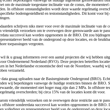
j echter beperkingen vanwege de huidige ingestelde grenswaarden bi
 het om de maximale toegestane inclinatie van de conus, die momenteel
aden. In offshore omstandigheden wordt deze waarde regelmatig oversch
specifieke bodemgesteldheid en testomstandigheden. Dit komt voor bij 
tingen.
daarden schrijven niks meer voor over de maximale inclinatie van de c
m vriendelijk verzoeken om te overwegen deze grenswaarde aan te pass
erdata succesvol kan worden opgenomen in de BRO. Dit zou bijdragen
epresentatiever beeld van de ondergrond op deze locaties, en de bruikb
ore toepassingen vergroten.
il ik u graag informeren over een aantal projecten die wij hebben uit
 voor Ondernemend Nederland (RVO). Deze projecten betreffen locatie
n in het Nederlandse economische deel van de Noordzee, waarbij wij 
bben verzameld.
 data graag uploaden naar de Basisregistratie Ondergrond (BRO). Echter
nden wij beperkingen vanwege de huidige restricties binnen de BRO. S
tiewaarde, die momenteel niet hoger mag zijn dan 2 MPa. In offshore te
egelmatig overschreden; bij circa 15% van de locaties komt dit voor.
arom vriendelijk verzoeken om te overwegen deze restrictie aan te pass
k offshore sondeerdata succesvol kan worden opgenomen in de BRO. D
en vollediger en representatiever beeld van de ondergrond op deze locat