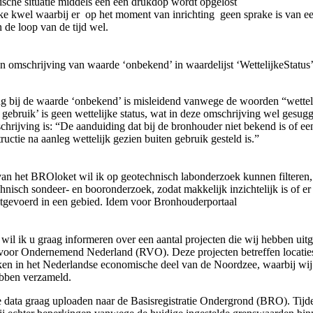
ische situatie middels een een drukdop wordt opgelost
ijke kwel waarbij er op het moment van inrichting geen sprake is van e
n de loop van de tijd wel.
en omschrijving van waarde ‘onbekend’ in waardelijst ‘WettelijkeStatus
g bij de waarde ‘onbekend’ is misleidend vanwege de woorden “wetteli
n gebruik’ is geen wettelijke status, wat in deze omschrijving wel gesug
hrijving is: “De aanduiding dat bij de bronhouder niet bekend is of ee
ctie na aanleg wettelijk gezien buiten gebruik gesteld is.”
van het BROloket wil ik op geotechnisch labonderzoek kunnen filteren,
chnisch sondeer- en booronderzoek, zodat makkelijk inzichtelijk is of er
itgevoerd in een gebied. Idem voor Bronhouderportaal
il ik u graag informeren over een aantal projecten die wij hebben uit
 voor Ondernemend Nederland (RVO). Deze projecten betreffen locatie
n in het Nederlandse economische deel van de Noordzee, waarbij wij 
bben verzameld.
e data graag uploaden naar de Basisregistratie Ondergrond (BRO). Tijde