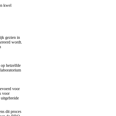
en kwel
’
jk gezien in
gereerd wordt.
n
 op hetzelfde
 laboratorium
gevoerd voor
s voor
uitgebreide
ns dit proces