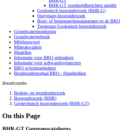
BHR-GT
BHR-GT voorbeeldberichten uitgifte
Geologisch booronderzoek (BHR-G)
Storymaps booronderzoek
Boor- of bemonsteringsapparaten en de BRO
Toegepast Geologisch booronderzoek
Grondwatermonitoring
Grondwatergebruik
Mijnbouwwet
Milieukwaliteit
Modellen
Informatie voor BRO gebruikers
Informatie voor softwareleveranciers
BRO wijzigingsbeheer
Bronhouderportaal BRO - Handleiding
Breadcrumbs
Bodem- en grondonderzoek
Booronderzoek (BHR)
Geotechnisch booronderzoek (BHR-GT)
On this Page
BHR-GT Gegevenscatalogus