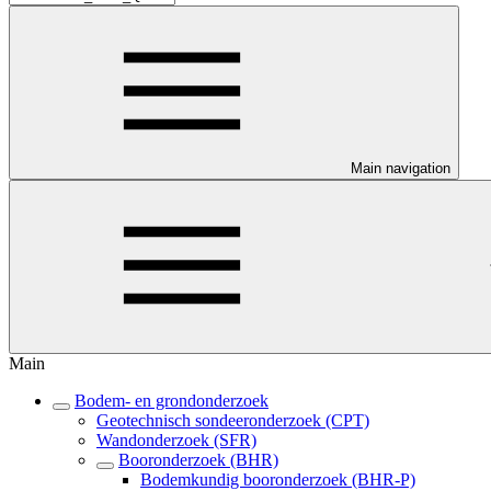
Main navigation
Main
Bodem- en grondonderzoek
Geotechnisch sondeeronderzoek (CPT)
Wandonderzoek (SFR)
Booronderzoek (BHR)
Bodemkundig booronderzoek (BHR-P)