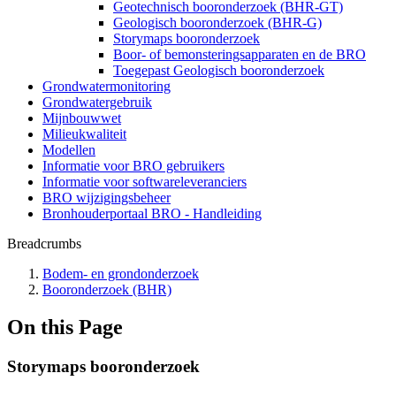
Geotechnisch booronderzoek (BHR-GT)
Geologisch booronderzoek (BHR-G)
Storymaps booronderzoek
Boor- of bemonsteringsapparaten en de BRO
Toegepast Geologisch booronderzoek
Grondwatermonitoring
Grondwatergebruik
Mijnbouwwet
Milieukwaliteit
Modellen
Informatie voor BRO gebruikers
Informatie voor softwareleveranciers
BRO wijzigingsbeheer
Bronhouderportaal BRO - Handleiding
Breadcrumbs
Bodem- en grondonderzoek
Booronderzoek (BHR)
On this Page
Storymaps booronderzoek