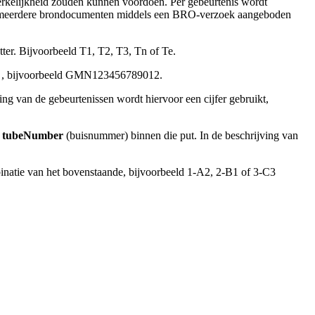
werkelijkheid zouden kunnen voordoen. Per gebeurtenis wordt
 of meerdere brondocumenten middels een BRO-verzoek aangeboden
tter. Bijvoorbeeld T1, T2, T3, Tn of Te.
, bijvoorbeeld GMN123456789012.
ng van de gebeurtenissen wordt hiervoor een cijfer gebruikt,
e
tubeNumber
(buisnummer) binnen die put. In de beschrijving van
binatie van het bovenstaande, bijvoorbeeld 1-A2, 2-B1 of 3-C3