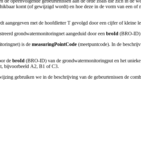
en de opeenvolgende gebeurtenissen aan de orde zoals die zich in de 
schikbaar komt (of gewijzigd wordt) en hoe deze in de vorm van een
rdt aangegeven met de hoofdletter T gevolgd door een cijfer of kleine le
istreerd grondwatermonitoringnet aangeduid door een
broId
(BRO-ID) 
toringnet) is de
measuringPointCode
(meetpuntcode). In de beschrijvi
oor de
broId
(BRO-ID) van de grondwatermonitoringput en het uniek
kt, bijvoorbeeld A2, B1 of C3.
wijzing gebruiken we in de beschrijving van de gebeurtenissen de com