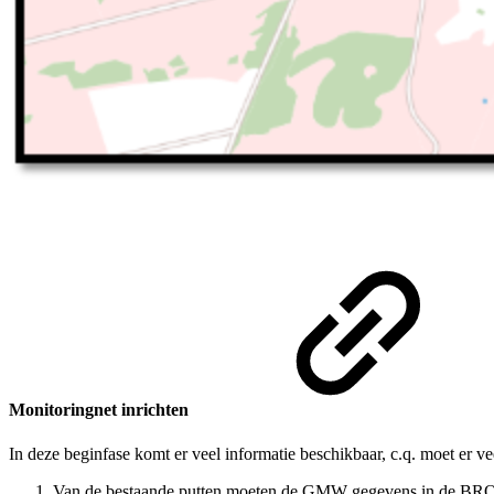
Monitoringnet inrichten
In deze beginfase komt er veel informatie beschikbaar, c.q. moet er 
Van de bestaande putten moeten de GMW gegevens in de BRO ger