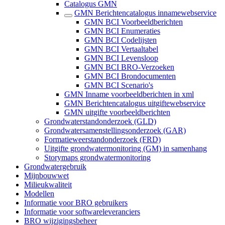
Catalogus GMN
GMN Berichtencatalogus innamewebservice
GMN BCI Voorbeeldberichten
GMN BCI Enumeraties
GMN BCI Codelijsten
GMN BCI Vertaaltabel
GMN BCI Levensloop
GMN BCI BRO-Verzoeken
GMN BCI Brondocumenten
GMN BCI Scenario's
GMN Inname voorbeeldberichten in xml
GMN Berichtencatalogus uitgiftewebservice
GMN uitgifte voorbeeldberichten
Grondwaterstandonderzoek (GLD)
Grondwatersamenstellingsonderzoek (GAR)
Formatieweerstandonderzoek (FRD)
Uitgifte grondwatermonitoring (GM) in samenhang
Storymaps grondwatermonitoring
Grondwatergebruik
Mijnbouwwet
Milieukwaliteit
Modellen
Informatie voor BRO gebruikers
Informatie voor softwareleveranciers
BRO wijzigingsbeheer