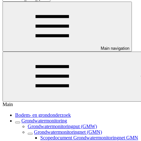
Main navigation
Main
Bodem- en grondonderzoek
Grondwatermonitoring
Grondwatermonitoringput (GMW)
Grondwatermonitoringnet (GMN)
Scopedocument Grondwatermonitoringnet GMN