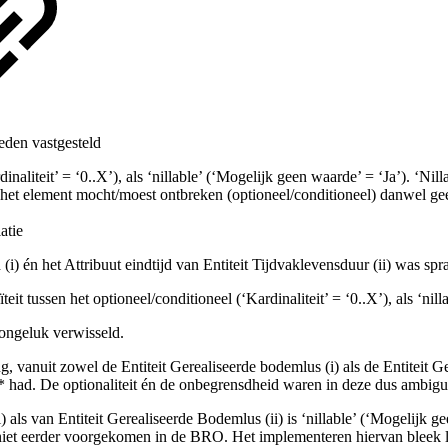
den vastgesteld
aliteit’ = ‘0..X’), als ‘nillable’ (‘Mogelijk geen waarde’ = ‘Ja’). ‘Nil
het element mocht/moest ontbreken (optioneel/conditioneel) danwel ge
atie
 (i) én het Attribuut eindtijd van Entiteit Tijdvaklevensduur (ii) was
it tussen het optioneel/conditioneel (‘Kardinaliteit’ = ‘0..X’), als ‘nil
 ongeluk verwisseld.
g, vanuit zowel de Entiteit Gerealiseerde bodemlus (i) als de Entiteit Gere
0..* had. De optionaliteit én de onbegrensdheid waren in deze dus ambig
als van Entiteit Gerealiseerde Bodemlus (ii) is ‘nillable’ (‘Mogelijk ge
iet eerder voorgekomen in de BRO. Het implementeren hiervan bleek las