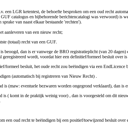
v. een LGR ketentest, de behoefte besproken om een oud recht automat
 GUF catalogus en bijbehorende berichtencatalogi was verwoord) is weli
 sprake van naast elkaar bestaande 'rechten').
et aanleveren van een nieuw recht;
atste (totaal) recht van een GUF.
s beoogd, dan is er vanwege de BRO registratieplicht (van 20 dagen) en
geregistreerd wordt, voordat hier een definitief/formeel besluit over i
ief/formeel besluit, het oude recht zou beëindigen via een EndLicence b
ëindigen (automatisch bij registreren van Nieuw Recht) .
zend is (maw: eventuele bezwaren worden ongegrond verklaard), dan is er
d is ( komt in de praktijk weinig voor) , dan is voorgesteld om dit nieuw
.
 om een oud recht te beëindigen bij een positief/toewijzend besluit over 