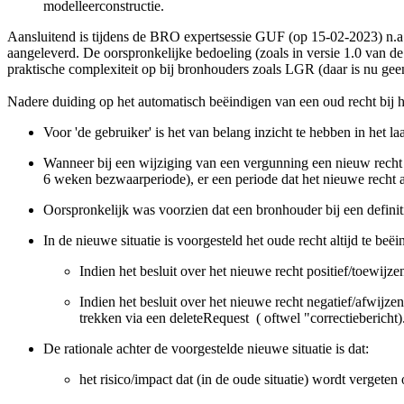
modelleerconstructie.
Aansluitend is tijdens de BRO expertsessie GUF (op 15-02-2023) n.a.
aangeleverd. De oorspronkelijke bedoeling (zoals in versie 1.0 van de
praktische complexiteit op bij bronhouders zoals LGR (daar is nu geen
Nadere duiding op het automatisch beëindigen van een oud recht bij h
Voor 'de gebruiker' is het van belang inzicht te hebben in het la
Wanneer bij een wijziging van een vergunning een nieuw recht i
6 weken bezwaarperiode), er een periode dat het nieuwe recht al 
Oorspronkelijk was voorzien dat een bronhouder bij een definit
In de nieuwe situatie is voorgesteld het oude recht altijd te be
Indien het besluit over het nieuwe recht positief/toewij
Indien het besluit over het nieuwe recht negatief/afwijzen
trekken via een deleteRequest ( oftwel "correctiebericht)
De rationale achter de voorgestelde nieuwe situatie is dat:
het risico/impact dat (in de oude situatie) wordt vergeten