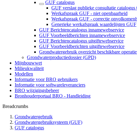
GUF catalogus
GUF verslag publieke consultatie catalogus 
Werkafspraak GUF - niet openbaarheid
Werkafspraak GUF - correctie onvolkomen
Generieke werkafspraak waardelijsten GUF
GUF Berichtencatalogus innamewebservice
GUF Voorbeeldberichten innamewebservice
GUF Berichtencatalogus uitgiftewebservice
GUF Voorbeeldberichten uitgiftewebservice
Grondwatergebruik overzicht beschikbare operatie
Grondwaterproductiedossier (GPD)
Mijnbouwwet
Milieukwaliteit
Modellen
Informatie voor BRO gebruikers
Informatie voor softwareleveranciers
BRO wijzigingsbeheer
Bronhouderportaal BRO - Handleiding
Breadcrumbs
Grondwatergebruik
Grondwatergebruiksysteem (GUF)
GUF catalogus