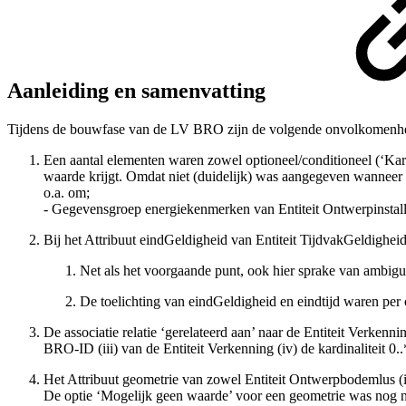
Aanleiding en samenvatting
Tijdens de bouwfase van de LV BRO zijn de volgende onvolkomenhe
Een aantal elementen waren zowel optioneel/conditioneel (‘Kardin
waarde krijgt. Omdat niet (duidelijk) was aangegeven wanneer 
o.a. om;
- Gegevensgroep energiekenmerken van Entiteit Ontwerpinstall
Bij het Attribuut eindGeldigheid van Entiteit TijdvakGeldigheid
Net als het voorgaande punt, ook hier sprake van ambiguïte
De toelichting van eindGeldigheid en eindtijd waren per
De associatie relatie ‘gerelateerd aan’ naar de Entiteit Verkennin
BRO-ID (iii) van de Entiteit Verkenning (iv) de kardinaliteit 
Het Attribuut geometrie van zowel Entiteit Ontwerpbodemlus (i) 
De optie ‘Mogelijk geen waarde’ voor een geometrie was nog n