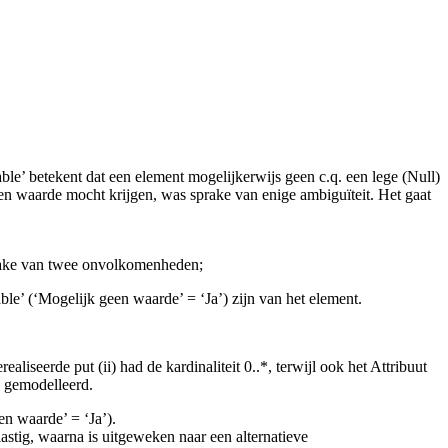
lable’ betekent dat een element mogelijkerwijs geen c.q. een lege (Null)
en waarde mocht krijgen, was sprake van enige ambiguïteit. Het gaat
 sprake van twee onvolkomenheden;
lable’ (‘Mogelijk geen waarde’ = ‘Ja’) zijn van het element.
aliseerde put (ii) had de kardinaliteit 0..*, terwijl ook het Attribuut
u gemodelleerd.
en waarde’ = ‘Ja’).
tig, waarna is uitgeweken naar een alternatieve