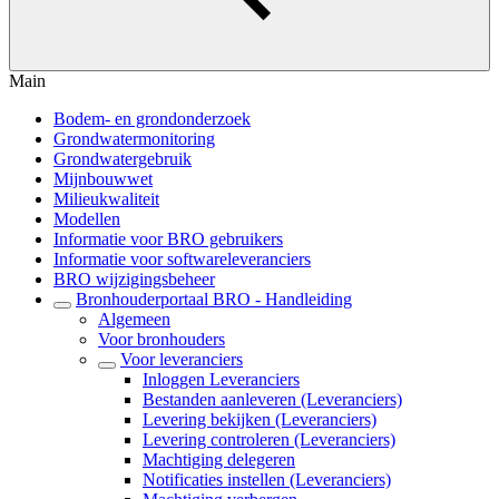
Main
Bodem- en grondonderzoek
Grondwatermonitoring
Grondwatergebruik
Mijnbouwwet
Milieukwaliteit
Modellen
Informatie voor BRO gebruikers
Informatie voor softwareleveranciers
BRO wijzigingsbeheer
Bronhouderportaal BRO - Handleiding
Algemeen
Voor bronhouders
Voor leveranciers
Inloggen Leveranciers
Bestanden aanleveren (Leveranciers)
Levering bekijken (Leveranciers)
Levering controleren (Leveranciers)
Machtiging delegeren
Notificaties instellen (Leveranciers)