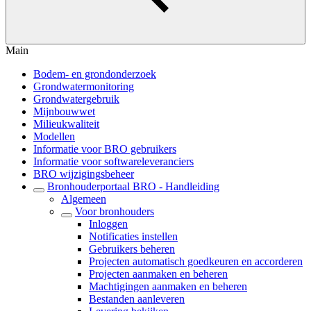
Main
Bodem- en grondonderzoek
Grondwatermonitoring
Grondwatergebruik
Mijnbouwwet
Milieukwaliteit
Modellen
Informatie voor BRO gebruikers
Informatie voor softwareleveranciers
BRO wijzigingsbeheer
Bronhouderportaal BRO - Handleiding
Algemeen
Voor bronhouders
Inloggen
Notificaties instellen
Gebruikers beheren
Projecten automatisch goedkeuren en accorderen
Projecten aanmaken en beheren
Machtigingen aanmaken en beheren
Bestanden aanleveren