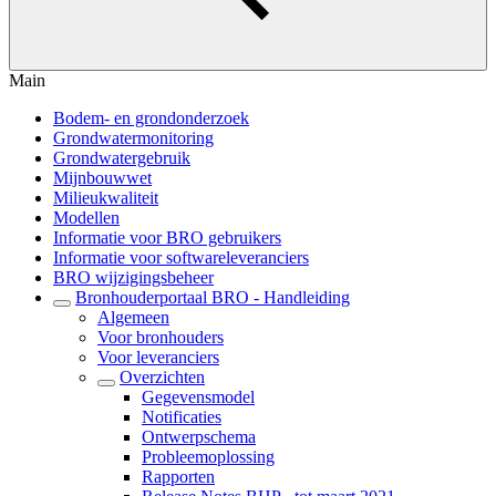
Main
Bodem- en grondonderzoek
Grondwatermonitoring
Grondwatergebruik
Mijnbouwwet
Milieukwaliteit
Modellen
Informatie voor BRO gebruikers
Informatie voor softwareleveranciers
BRO wijzigingsbeheer
Bronhouderportaal BRO - Handleiding
Algemeen
Voor bronhouders
Voor leveranciers
Overzichten
Gegevensmodel
Notificaties
Ontwerpschema
Probleemoplossing
Rapporten