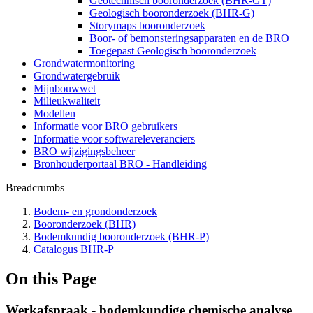
Geotechnisch booronderzoek (BHR-GT)
Geologisch booronderzoek (BHR-G)
Storymaps booronderzoek
Boor- of bemonsteringsapparaten en de BRO
Toegepast Geologisch booronderzoek
Grondwatermonitoring
Grondwatergebruik
Mijnbouwwet
Milieukwaliteit
Modellen
Informatie voor BRO gebruikers
Informatie voor softwareleveranciers
BRO wijzigingsbeheer
Bronhouderportaal BRO - Handleiding
Breadcrumbs
Bodem- en grondonderzoek
Booronderzoek (BHR)
Bodemkundig booronderzoek (BHR-P)
Catalogus BHR-P
On this Page
Werkafspraak - bodemkundige chemische analyse