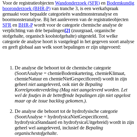
Voor de registratieobjecten
Wandonderzoek (SFR)
en
Bodemkundig
booronderzoek (BHR-P)
van tranche 3, is een werkafspraak
gemaakt voor bepaalde categorieën wandmonsteranalyse en
boormonsteranalyse. Bij het aanleveren van de registratieobjecten
SFR
en
BHR-P
wordt voor de categorie chemische analyse de
verplichting van drie bepalingen
[2]
(zuurgraad, organische
stofgehalte, organisch koolstofgehalte) uitgesteld. Tot welke
categorie de analyse hoort is vastgelegd in het gegeven soort analyse
en geeft globaal aan welk soort bepalingen er zijn uitgevoerd:
De analyse die behoort tot de chemische categorie
(SoortAnalyse = chemieBodemkartering, chemieKlimaat,
chemieNatuur en chemieNietGespecificeerd) wordt in zijn
geheel
niet
aangeleverd, ook niet de
Bepaling
Korrelgrootteverdeling (Mag niet aangeleverd worden. Let
wel de f
outjes in de betreffende bepalingen zijn niet opgelost
maar op de issue backlog gekomen
.
)
.
De analyse die behoort tot de hydrofysische categorie
(SoortAnalyse = hydrofysicaNietGespecificeerd,
hydrofysicaStandaard en hydrofysicaUitgebreid) wordt in zijn
geheel wel aangeleverd, inclusief de
Bepaling
organischestofgehalte
.