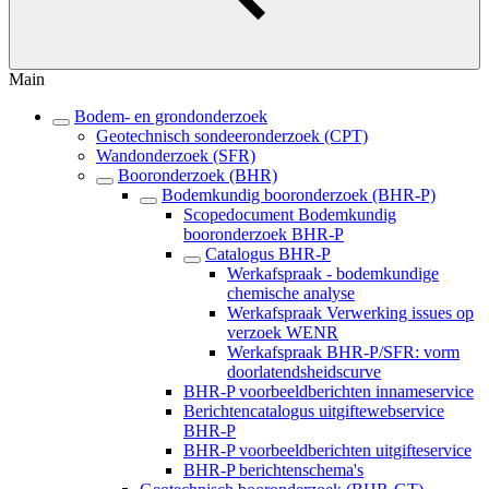
Main
Bodem- en grondonderzoek
Geotechnisch sondeeronderzoek (CPT)
Wandonderzoek (SFR)
Booronderzoek (BHR)
Bodemkundig booronderzoek (BHR-P)
Scopedocument Bodemkundig
booronderzoek BHR-P
Catalogus BHR-P
Werkafspraak - bodemkundige
chemische analyse
Werkafspraak Verwerking issues op
verzoek WENR
Werkafspraak BHR-P/SFR: vorm
doorlatendsheidscurve
BHR-P voorbeeldberichten innameservice
Berichtencatalogus uitgiftewebservice
BHR-P
BHR-P voorbeeldberichten uitgifteservice
BHR-P berichtenschema's