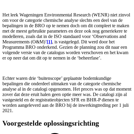
Het leek Wageningen Environmental Research (WENR) niet zinvol
om voor de categorie chemische analyse slechts een deel van de
bepalingen in de BRO op te nemen doch om dit compleet te maken
met de meest gebruikte parameters en deze ook nog generiekere te
modelleren, zoals dat in de ISO standaard voor ‘Observations and
Measurements (O&M)’
[1]
, is vastgelegd. Dit werd door het
Programma BRO onderkend. Gezien de planning zou dit naar een
volgende versie van de catalogus worden verschoven en het kwam
er op neer dat om dit op te nemen in de ‘beheerfase’.
Echter waren drie ‘buitenscope’ geplaatste bodemkundige
bepalingen die onderdeel uitmaken van de categorie chemische
analyse al in de catalogi opgenomen. Het proces was op dat moment
zover dat deze eruit halen geen optie meer was. De catalogi zijn al
vastgesteld en de registratieobjecten SFR en BHR-P dienen te
worden aangeleverd aan de BRO bij de inwerkingtreding per 1 juli
2021.
Voorgestelde oplossingsrichting