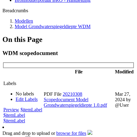
Bronhouderportaal BRO - Handleiding
Breadcrumbs
Modellen
Model Grondwaterspiegeldiepte WDM
On this Page
WDM scopedocument
File
Modified
Labels
No labels
PDF File
20210308
Mar 27,
Edit Labels
Scopedocument Model
2024
by
Grondwaterspiegeldiepte 1.0.pdf
@User
Preview
$itemLabel
$itemLabel
$itemLabel
Drag and drop to upload or
browse for files