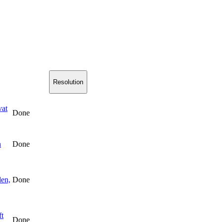
Resolution
vat
Done
n
Done
len,
Done
ft
Done