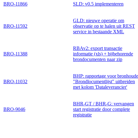
BRO-11866
SLD: v0.5 implementeren
GLD: nieuwe operatie om
BRO-11592
observatie op te halen uit REST
service in bestaande XML
RBAv2: export transactie
BRO-11388
informatie (xls) + bijbehorende
brondocumenten naar zip
BHP: rapportage voor bronhoude
BRO-11032
"Brondlocumentlijst" uitbreiden
met kolom 'Dataleverancier'
BHR-GT / BHR-G: vervangen
BRO-9046
start registratie door complete
registratie