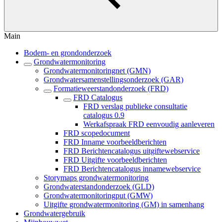
Main
Bodem- en grondonderzoek
Grondwatermonitoring
Grondwatermonitoringnet (GMN)
Grondwatersamenstellingsonderzoek (GAR)
Formatieweerstandonderzoek (FRD)
FRD Catalogus
FRD verslag publieke consultatie
catalogus 0.9
Werkafspraak FRD eenvoudig aanleveren
FRD scopedocument
FRD Inname voorbeeldberichten
FRD Berichtencatalogus uitgiftewebservice
FRD Uitgifte voorbeeldberichten
FRD Berichtencatalogus innamewebservice
Storymaps grondwatermonitoring
Grondwaterstandonderzoek (GLD)
Grondwatermonitoringput (GMW)
Uitgifte grondwatermonitoring (GM) in samenhang
Grondwatergebruik