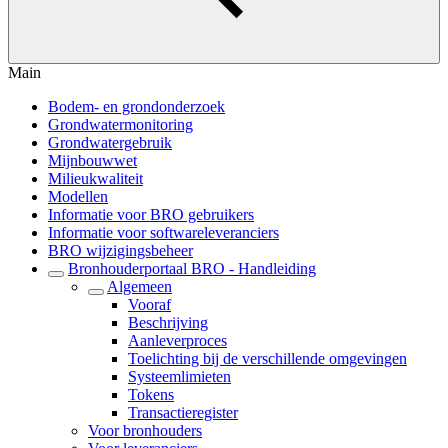
Main
Bodem- en grondonderzoek
Grondwatermonitoring
Grondwatergebruik
Mijnbouwwet
Milieukwaliteit
Modellen
Informatie voor BRO gebruikers
Informatie voor softwareleveranciers
BRO wijzigingsbeheer
Bronhouderportaal BRO - Handleiding
Algemeen
Vooraf
Beschrijving
Aanleverproces
Toelichting bij de verschillende omgevingen
Systeemlimieten
Tokens
Transactieregister
Voor bronhouders