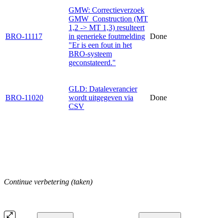
GMW: Correctieverzoek
GMW_Construction (MT
1,2 -> MT 1,3) resulteert
BRO-11117
in generieke foutmelding
Done
"Er is een fout in het
BRO-systeem
geconstateerd."
GLD: Dataleverancier
BRO-11020
wordt uitgegeven via
Done
CSV
Continue verbetering (taken)