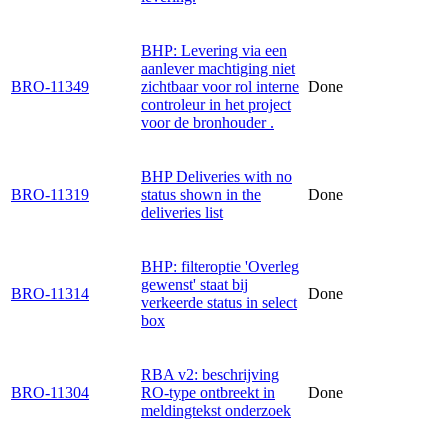
BHP: Levering via een
aanlever machtiging niet
BRO-11349
zichtbaar voor rol interne
Done
controleur in het project
voor de bronhouder .
BHP Deliveries with no
BRO-11319
status shown in the
Done
deliveries list
BHP: filteroptie 'Overleg
gewenst' staat bij
BRO-11314
Done
verkeerde status in select
box
RBA v2: beschrijving
BRO-11304
RO-type ontbreekt in
Done
meldingtekst onderzoek