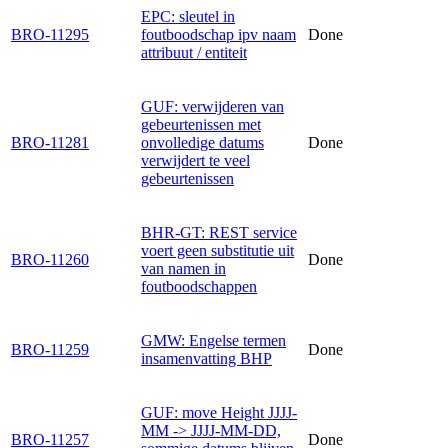
EPC: sleutel in
BRO-11295
foutboodschap ipv naam
Done
attribuut / entiteit
GUF: verwijderen van
gebeurtenissen met
BRO-11281
onvolledige datums
Done
verwijdert te veel
gebeurtenissen
BHR-GT: REST service
voert geen substitutie uit
BRO-11260
Done
van namen in
foutboodschappen
GMW: Engelse termen
BRO-11259
Done
insamenvatting BHP
GUF: move Height JJJJ-
MM -> JJJJ-MM-DD,
BRO-11257
Done