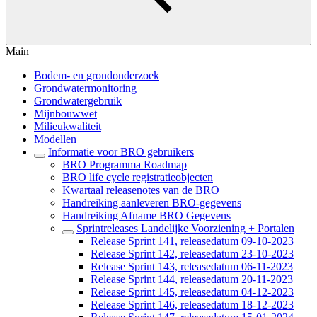
Main
Bodem- en grondonderzoek
Grondwatermonitoring
Grondwatergebruik
Mijnbouwwet
Milieukwaliteit
Modellen
Informatie voor BRO gebruikers
BRO Programma Roadmap
BRO life cycle registratieobjecten
Kwartaal releasenotes van de BRO
Handreiking aanleveren BRO-gegevens
Handreiking Afname BRO Gegevens
Sprintreleases Landelijke Voorziening + Portalen
Release Sprint 141, releasedatum 09-10-2023
Release Sprint 142, releasedatum 23-10-2023
Release Sprint 143, releasedatum 06-11-2023
Release Sprint 144, releasedatum 20-11-2023
Release Sprint 145, releasedatum 04-12-2023
Release Sprint 146, releasedatum 18-12-2023