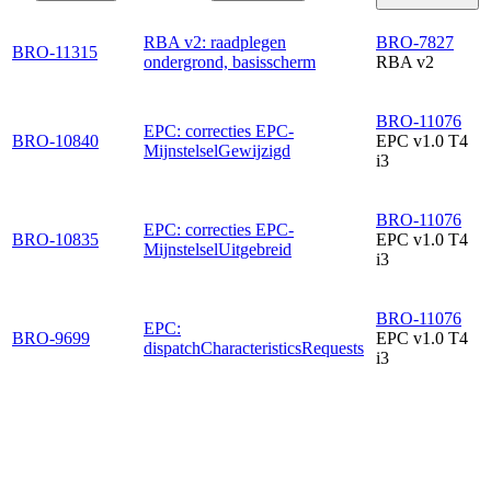
RBA v2: raadplegen
BRO-7827
BRO-11315
ondergrond, basisscherm
RBA v2
BRO-11076
EPC: correcties EPC-
BRO-10840
EPC v1.0 T4
MijnstelselGewijzigd
i3
BRO-11076
EPC: correcties EPC-
BRO-10835
EPC v1.0 T4
MijnstelselUitgebreid
i3
BRO-11076
EPC:
BRO-9699
EPC v1.0 T4
dispatchCharacteristicsRequests
i3