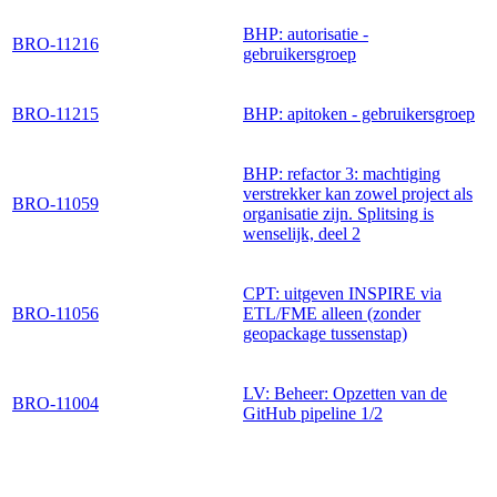
BHP: autorisatie -
BRO-11216
gebruikersgroep
BRO-11215
BHP: apitoken - gebruikersgroep
BHP: refactor 3: machtiging
verstrekker kan zowel project als
BRO-11059
organisatie zijn. Splitsing is
wenselijk, deel 2
CPT: uitgeven INSPIRE via
BRO-11056
ETL/FME alleen (zonder
geopackage tussenstap)
LV: Beheer: Opzetten van de
BRO-11004
GitHub pipeline 1/2