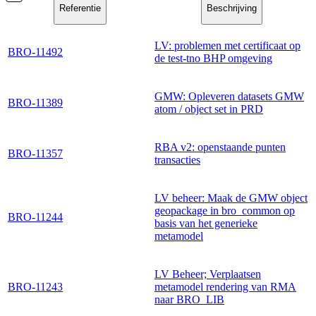
Referentie
Beschrijving
LV: problemen met certificaat op
BRO-11492
de test-tno BHP omgeving
GMW: Opleveren datasets GMW
BRO-11389
atom / object set in PRD
RBA v2: openstaande punten
BRO-11357
transacties
LV beheer: Maak de GMW object
geopackage in bro_common op
BRO-11244
basis van het generieke
metamodel
LV Beheer; Verplaatsen
BRO-11243
metamodel rendering van RMA
naar BRO_LIB