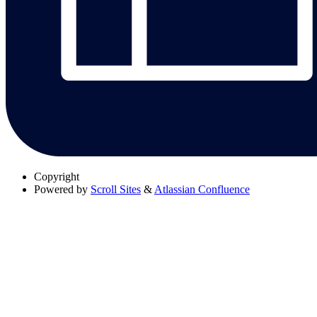
Copyright
Powered by
Scroll Sites
&
Atlassian Confluence