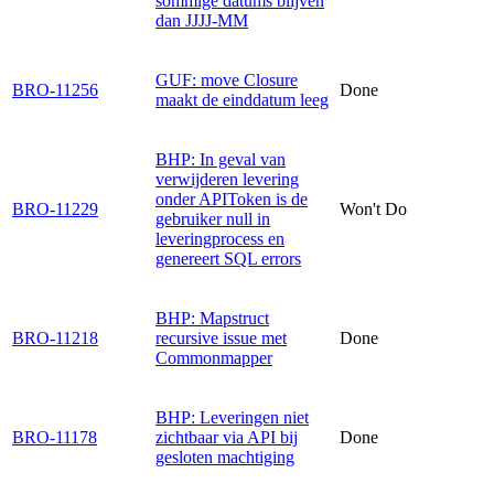
sommige datums blijven
dan JJJJ-MM
GUF: move Closure
BRO-11256
Done
maakt de einddatum leeg
BHP: In geval van
verwijderen levering
onder APIToken is de
BRO-11229
Won't Do
gebruiker null in
leveringprocess en
genereert SQL errors
BHP: Mapstruct
BRO-11218
recursive issue met
Done
Commonmapper
BHP: Leveringen niet
BRO-11178
zichtbaar via API bij
Done
gesloten machtiging