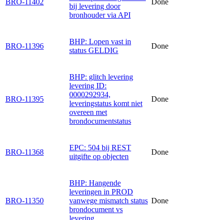
BRO-11402
Done
bij levering door
bronhouder via API
BHP: Lopen vast in
BRO-11396
Done
status GELDIG
BHP: glitch levering
levering ID:
0000292934,
BRO-11395
Done
leveringstatus komt niet
overeen met
brondocumentstatus
EPC: 504 bij REST
BRO-11368
Done
uitgifte op objecten
BHP: Hangende
leveringen in PROD
BRO-11350
vanwege mismatch status
Done
brondocument vs
levering.