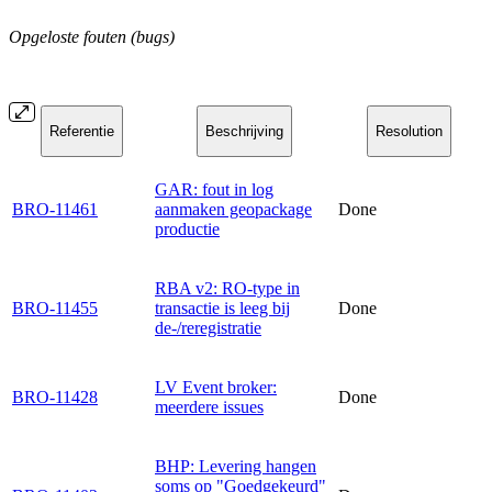
Opgeloste fouten (bugs)
Referentie
Beschrijving
Resolution
GAR: fout in log
BRO-11461
aanmaken geopackage
Done
productie
RBA v2: RO-type in
BRO-11455
transactie is leeg bij
Done
de-/reregistratie
LV Event broker:
BRO-11428
Done
meerdere issues
BHP: Levering hangen
soms op "Goedgekeurd"