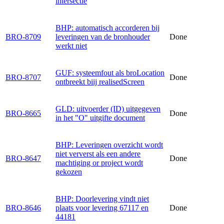
intersectie
BHP: automatisch accorderen bij
BRO-8709
leveringen van de bronhouder
Done
werkt niet
GUF: systeemfout als broLocation
BRO-8707
Done
ontbreekt biij realisedScreen
GLD: uitvoerder (ID) uitgegeven
BRO-8665
Done
in het "O" uitgifte document
BHP: Leveringen overzicht wordt
niet ververst als een andere
BRO-8647
Done
machtiging or project wordt
gekozen
BHP: Doorlevering vindt niet
BRO-8646
plaats voor levering 67117 en
Done
44181