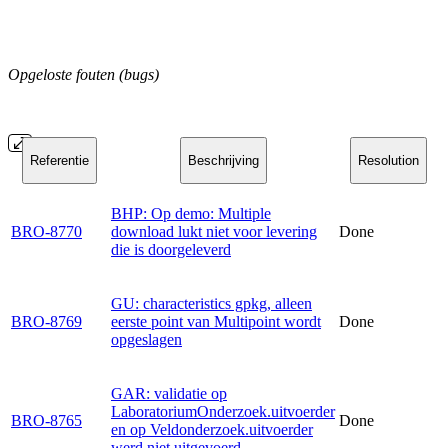
Opgeloste fouten (bugs)
Referentie
Beschrijving
Resolution
BHP: Op demo: Multiple
BRO-8770
download lukt niet voor levering
Done
die is doorgeleverd
GU: characteristics gpkg, alleen
BRO-8769
eerste point van Multipoint wordt
Done
opgeslagen
GAR: validatie op
LaboratoriumOnderzoek.uitvoerder
BRO-8765
Done
en op Veldonderzoek.uitvoerder
werd niet uitgevoerd