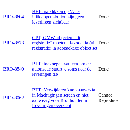
BHP: na klikken op 'Alles
BRO-8604
Uitklappen'-button zijn geen
Done
leveringen zichtbaar
CPT, GMW: objecten "uit
BRO-8573
registratie" moeten als zodanig (uit
Done
registratie) in geopackage object set
BHP: toevoegen van een project
BRO-8540
autorisatie stuurt je soms naar de
Done
leveringen tab
BHP: Verwijderen knop aanwezig
in Machtigingen screen en niet
Cannot
BRO-8062
aanwezig voor Bronhouder in
Reproduce
Leveringen overzicht