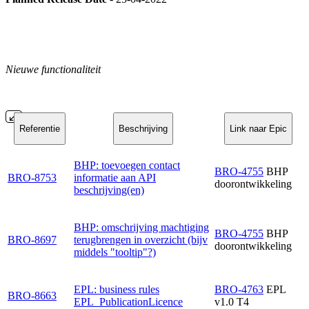
Nieuwe functionaliteit
Referentie
Beschrijving
Link naar Epic
BHP: toevoegen contact
BRO-4755
BHP
BRO-8753
informatie aan API
doorontwikkeling
beschrijving(en)
BHP: omschrijving machtiging
BRO-4755
BHP
BRO-8697
terugbrengen in overzicht (bijv
doorontwikkeling
middels "tooltip"?)
EPL: business rules
BRO-4763
EPL
BRO-8663
EPL_PublicationLicence
v1.0 T4