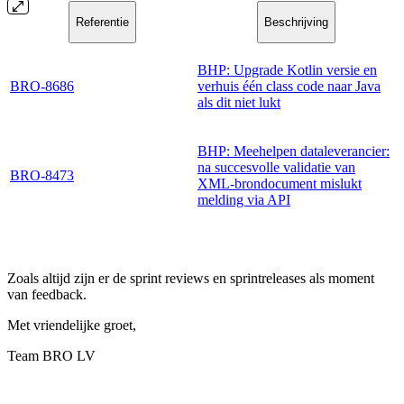
Referentie
Beschrijving
BHP: Upgrade Kotlin versie en
BRO-8686
verhuis één class code naar Java
als dit niet lukt
BHP: Meehelpen dataleverancier:
na succesvolle validatie van
BRO-8473
XML-brondocument mislukt
melding via API
Zoals altijd zijn er de sprint reviews en sprintreleases als moment
van feedback.
Met vriendelijke groet,
Team BRO LV