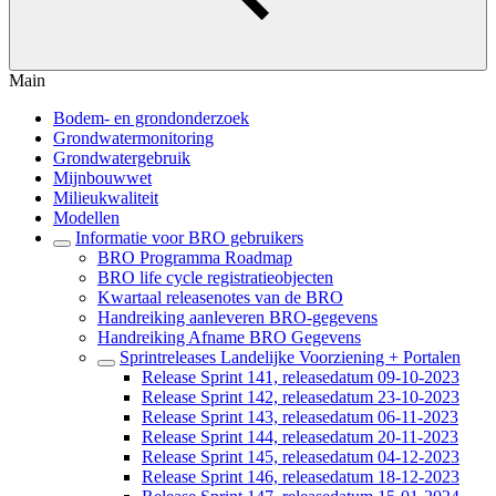
Main
Bodem- en grondonderzoek
Grondwatermonitoring
Grondwatergebruik
Mijnbouwwet
Milieukwaliteit
Modellen
Informatie voor BRO gebruikers
BRO Programma Roadmap
BRO life cycle registratieobjecten
Kwartaal releasenotes van de BRO
Handreiking aanleveren BRO-gegevens
Handreiking Afname BRO Gegevens
Sprintreleases Landelijke Voorziening + Portalen
Release Sprint 141, releasedatum 09-10-2023
Release Sprint 142, releasedatum 23-10-2023
Release Sprint 143, releasedatum 06-11-2023
Release Sprint 144, releasedatum 20-11-2023
Release Sprint 145, releasedatum 04-12-2023
Release Sprint 146, releasedatum 18-12-2023