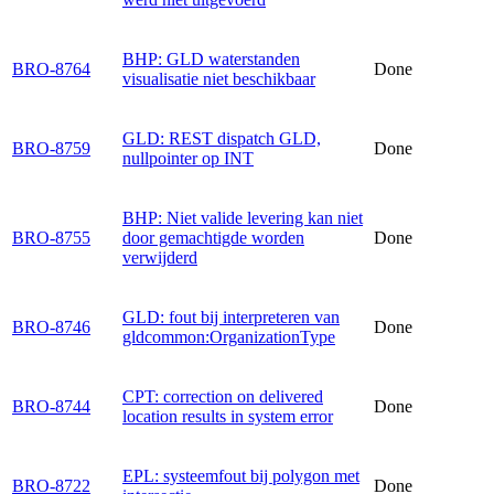
BHP: GLD waterstanden
BRO-8764
Done
visualisatie niet beschikbaar
GLD: REST dispatch GLD,
BRO-8759
Done
nullpointer op INT
BHP: Niet valide levering kan niet
BRO-8755
door gemachtigde worden
Done
verwijderd
GLD: fout bij interpreteren van
BRO-8746
Done
gldcommon:OrganizationType
CPT: correction on delivered
BRO-8744
Done
location results in system error
EPL: systeemfout bij polygon met
BRO-8722
Done