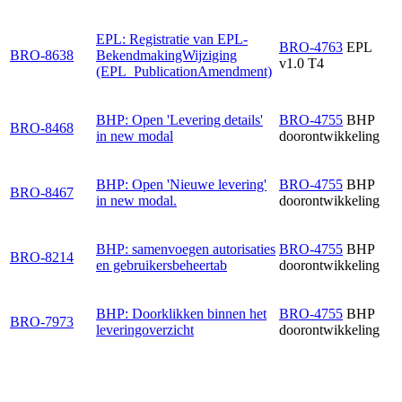
EPL: Registratie van EPL-
BRO-4763
EPL
BRO-8638
BekendmakingWijziging
v1.0 T4
(EPL_PublicationAmendment)
BHP: Open 'Levering details'
BRO-4755
BHP
BRO-8468
in new modal
doorontwikkeling
BHP: Open 'Nieuwe levering'
BRO-4755
BHP
BRO-8467
in new modal.
doorontwikkeling
BHP: samenvoegen autorisaties
BRO-4755
BHP
BRO-8214
en gebruikersbeheertab
doorontwikkeling
BHP: Doorklikken binnen het
BRO-4755
BHP
BRO-7973
leveringoverzicht
doorontwikkeling