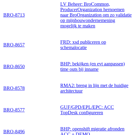
LV Beheer: BroCommon,
ProducerOrganization hernoemen
BRO-8713
naar BroOrganization om zo validatie
op mijnbouwondernemening
mogelijk te maken
FRD: xsd publiceren op
BRO-8657
schemalocatie
BHP: bekijken (en evt aanpassen)
BRO-8650
time outs bij inname
RMA2: breng in lijn met de huidige
BRO-8578
architectuur
GUF/GPD/EPL/EPC: ACC
BRO-8577
TopDesk configureren
BHP: openshift migratie afronden
BRO-8496
ACC + DEMO