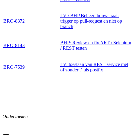
LV / BHP Beheer: bouwstraat:
BRO-8372
trigger op pull-request en niet op
branch
BHP: Review en fix ART / Selenium
BRO-8143
/ REST testen
LV: toestaan van REST service met
BRO-7539
of zonder '/' als postfix
Onderzoeken