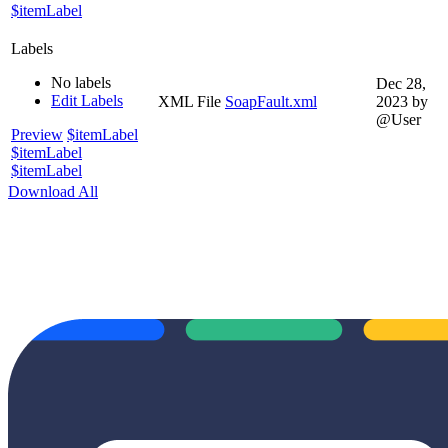
$itemLabel
Labels
No labels
Dec 28,
Edit Labels
XML File
SoapFault.xml
2023
by
@User
Preview
$itemLabel
$itemLabel
$itemLabel
Download All