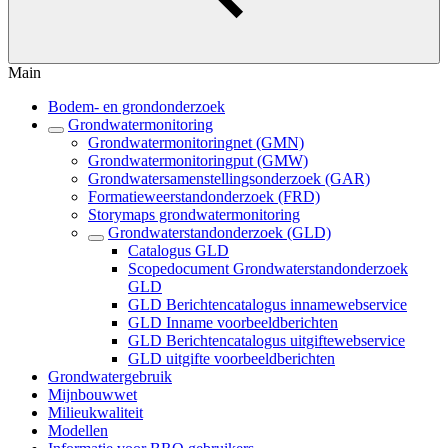
Main
Bodem- en grondonderzoek
Grondwatermonitoring
Grondwatermonitoringnet (GMN)
Grondwatermonitoringput (GMW)
Grondwatersamenstellingsonderzoek (GAR)
Formatieweerstandonderzoek (FRD)
Storymaps grondwatermonitoring
Grondwaterstandonderzoek (GLD)
Catalogus GLD
Scopedocument Grondwaterstandonderzoek
GLD
GLD Berichtencatalogus innamewebservice
GLD Inname voorbeeldberichten
GLD Berichtencatalogus uitgiftewebservice
GLD uitgifte voorbeeldberichten
Grondwatergebruik
Mijnbouwwet
Milieukwaliteit
Modellen