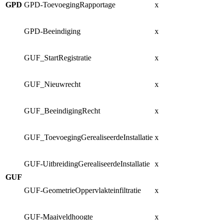
GPD
GPD-ToevoegingRapportage
x
x
GPD-Beeindiging
x
n
GUF_StartRegistratie
x
x
GUF_Nieuwrecht
x
x
GUF_BeeindigingRecht
x
n
GUF_ToevoegingGerealiseerdeInstallatie
x
x
GUF-UitbreidingGerealiseerdeInstallatie
x
x
GUF
GUF-GeometrieOppervlakteinfiltratie
x
x
GUF-Maaiveldhoogte
x
x