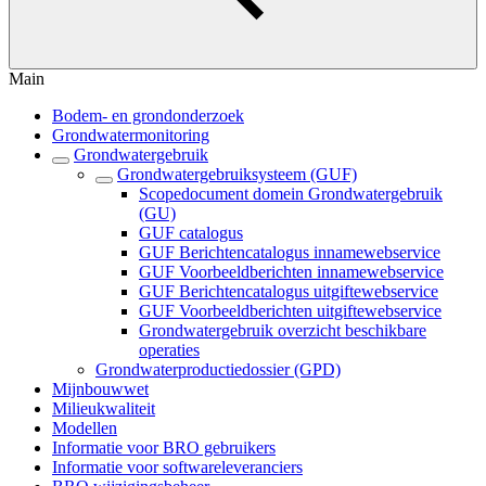
Main
Bodem- en grondonderzoek
Grondwatermonitoring
Grondwatergebruik
Grondwatergebruiksysteem (GUF)
Scopedocument domein Grondwatergebruik
(GU)
GUF catalogus
GUF Berichtencatalogus innamewebservice
GUF Voorbeeldberichten innamewebservice
GUF Berichtencatalogus uitgiftewebservice
GUF Voorbeeldberichten uitgiftewebservice
Grondwatergebruik overzicht beschikbare
operaties
Grondwaterproductiedossier (GPD)
Mijnbouwwet
Milieukwaliteit
Modellen
Informatie voor BRO gebruikers
Informatie voor softwareleveranciers