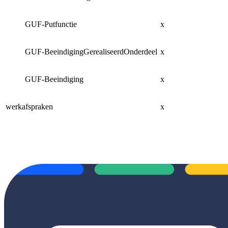
GUF-Putfunctie
x
x
GUF-BeeindigingGerealiseerdOnderdeel
x
n
GUF-Beeindiging
x
n
werkafspraken
x
n