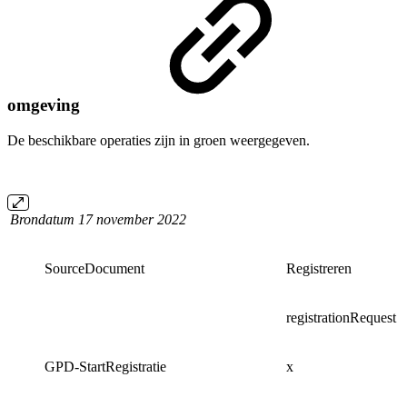
omgeving
De beschikbare operaties zijn in groen weergegeven.
Brondatum 17 november 2022
SourceDocument
Registreren
C
registrationRequest
r
GPD-StartRegistratie
x
x