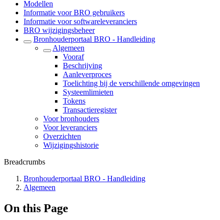
Modellen
Informatie voor BRO gebruikers
Informatie voor softwareleveranciers
BRO wijzigingsbeheer
Bronhouderportaal BRO - Handleiding
Algemeen
Vooraf
Beschrijving
Aanleverproces
Toelichting bij de verschillende omgevingen
Systeemlimieten
Tokens
Transactieregister
Voor bronhouders
Voor leveranciers
Overzichten
Wijzigingshistorie
Breadcrumbs
Bronhouderportaal BRO - Handleiding
Algemeen
On this Page