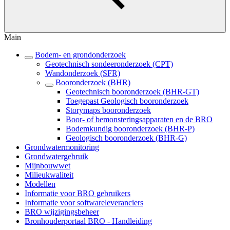
Main
Bodem- en grondonderzoek
Geotechnisch sondeeronderzoek (CPT)
Wandonderzoek (SFR)
Booronderzoek (BHR)
Geotechnisch booronderzoek (BHR-GT)
Toegepast Geologisch booronderzoek
Storymaps booronderzoek
Boor- of bemonsteringsapparaten en de BRO
Bodemkundig booronderzoek (BHR-P)
Geologisch booronderzoek (BHR-G)
Grondwatermonitoring
Grondwatergebruik
Mijnbouwwet
Milieukwaliteit
Modellen
Informatie voor BRO gebruikers
Informatie voor softwareleveranciers
BRO wijzigingsbeheer
Bronhouderportaal BRO - Handleiding