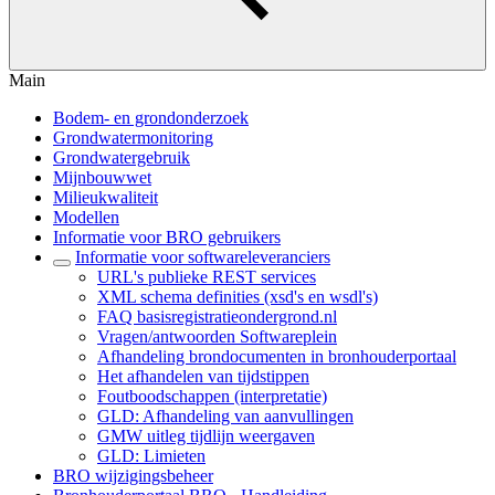
Main
Bodem- en grondonderzoek
Grondwatermonitoring
Grondwatergebruik
Mijnbouwwet
Milieukwaliteit
Modellen
Informatie voor BRO gebruikers
Informatie voor softwareleveranciers
URL's publieke REST services
XML schema definities (xsd's en wsdl's)
FAQ basisregistratieondergrond.nl
Vragen/antwoorden Softwareplein
Afhandeling brondocumenten in bronhouderportaal
Het afhandelen van tijdstippen
Foutboodschappen (interpretatie)
GLD: Afhandeling van aanvullingen
GMW uitleg tijdlijn weergaven
GLD: Limieten
BRO wijzigingsbeheer