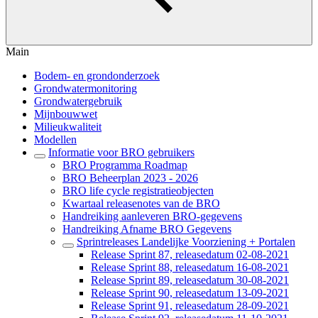
Main
Bodem- en grondonderzoek
Grondwatermonitoring
Grondwatergebruik
Mijnbouwwet
Milieukwaliteit
Modellen
Informatie voor BRO gebruikers
BRO Programma Roadmap
BRO Beheerplan 2023 - 2026
BRO life cycle registratieobjecten
Kwartaal releasenotes van de BRO
Handreiking aanleveren BRO-gegevens
Handreiking Afname BRO Gegevens
Sprintreleases Landelijke Voorziening + Portalen
Release Sprint 87, releasedatum 02-08-2021
Release Sprint 88, releasedatum 16-08-2021
Release Sprint 89, releasedatum 30-08-2021
Release Sprint 90, releasedatum 13-09-2021
Release Sprint 91, releasedatum 28-09-2021