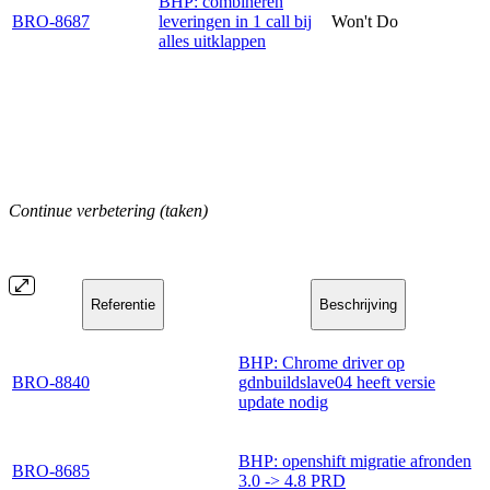
BHP: combineren
BRO-8687
leveringen in 1 call bij
Won't Do
alles uitklappen
Continue verbetering (taken)
Referentie
Beschrijving
BHP: Chrome driver op
BRO-8840
gdnbuildslave04 heeft versie
update nodig
BHP: openshift migratie afronden
BRO-8685
3.0 -> 4.8 PRD