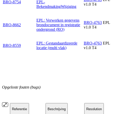
BRO-8754
EPL-
v1.0 T4
BekendmakingWijziging
EPL: Verwerken gegevens
BRO-4763
EPL
BRO-8662
brondocument in registratie
v1.0 T4
ondergrond (RO)
EPL: Gestandaardizeerde
BRO-4763
EPL
BRO-8559
locatie (multi vlak)
v1.0 T4
Opgeloste fouten (bugs)
Referentie
Beschrijving
Resolution