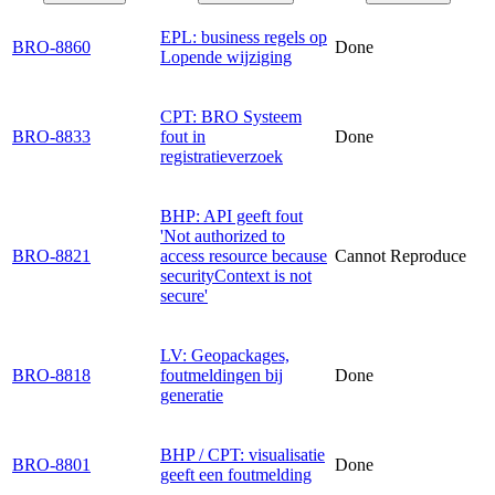
EPL: business regels op
BRO-8860
Done
Lopende wijziging
CPT: BRO Systeem
BRO-8833
fout in
Done
registratieverzoek
BHP: API geeft fout
'Not authorized to
BRO-8821
access resource because
Cannot Reproduce
securityContext is not
secure'
LV: Geopackages,
BRO-8818
foutmeldingen bij
Done
generatie
BHP / CPT: visualisatie
BRO-8801
Done
geeft een foutmelding