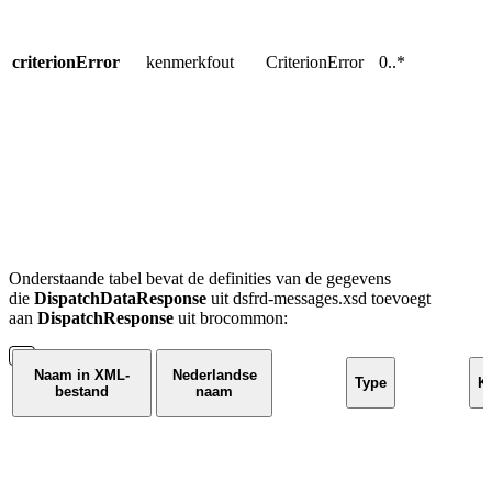
u
u
e
criterionError
kenmerkfout
CriterionError
0..*
R
a
w
T
r
t
e
Onderstaande tabel bevat de
definities van de
gegevens
die
DispatchDataResponse
uit dsfrd-messages.xsd toevoegt
aan
DispatchResponse
uit brocommon
:
Naam in XML-
Nederlandse
Type
Ka
bestand
naam