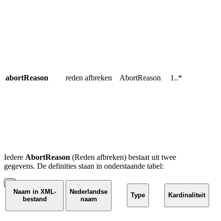
a
L
w
v
u
a
abortReason
reden afbreken
AbortReason
1..*
T
p
w
b
m
r
Iedere
AbortReason
(Reden afbreken) bestaat uit twee
gegevens. De definities staan in onderstaande tabel:
Naam in XML-
Nederlandse
Type
Kardinaliteit
bestand
naam