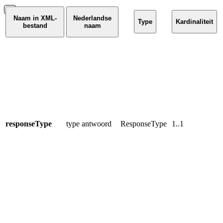
Naam in XML-
Nederlandse
Type
Kardinaliteit
bestand
naam
A
b
a
R
s
f
é
d
responseType
type antwoord
ResponseType
1..1
c
h
h
A
h
s
d
E