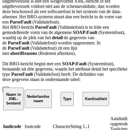
uitgifteverzoek is niet een welgevormd XML-bericht of het
uitgifteverzoek voldoet niet aan de schemavalidatie, dan worden
deze beschouwd als een softwarefout in het systeem van de data-
afnemer. Het BRO-systeem stuurt dan een bericht in de vorm van
een
ParseFault
(Validatiefout).
Het BRO-bericht
ParseFault
(Validatiefout) is in feite een
gemodelleerde vorm van de algemene
SOAP:Fault
(Systeemfout),
waarbij op de plek van het
detail
de gegevens van
de
ParseFault
(Validatiefout) worden opgenomen. In
de
ParseFault
(Validatiefout) zit een lijst
met
abortReasons
(Redenen afbreken).
Dit BRO-bericht begint met een
SOAP:Fault
(Systeemfout),
bestaande uit drie gegevens, waarin het attribuut detail het specifieke
type
ParseFault
(Validatiefout) heeft.
De definities van
deze
gegevens
staan in onderstaande tabel:
Naam in
Nederlandse
XML-
Type
Kardinaliteit
naam
bestand
Aanduiding
opgetreden
faultcode
foutcode
CharacterString
1..1
Toelichtin