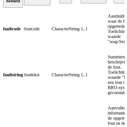
bestand
Aanduidin
waar de fo
opgetreden
faultcode
foutcode
CharacterString
1..1
Toelichtin
waarde
"soap:Serv
Summiere
beschrijvi
de fout.
Toelichtin
faultstring
fouttekst
CharacterString
1..1
waarde "Er
een fout in
BRO-syst
geconstate
Aanvullen
informatie
de opgetr
fout en de