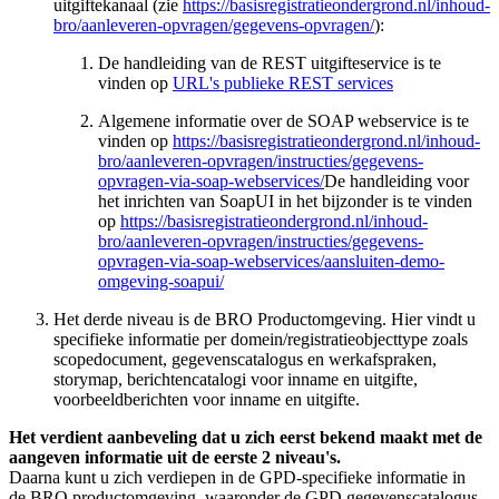
uitgiftekanaal (zie
https://basisregistratieondergrond.nl/inhoud-
bro/aanleveren-opvragen/gegevens-opvragen/
):
De handleiding van de REST uitgifteservice is te
vinden op
URL's publieke REST services
Algemene informatie over de SOAP webservice is te
vinden op
https://basisregistratieondergrond.nl/inhoud-
bro/aanleveren-opvragen/instructies/gegevens-
opvragen-via-soap-webservices/
De handleiding voor
het inrichten van SoapUI in het bijzonder is te vinden
op
https://basisregistratieondergrond.nl/inhoud-
bro/aanleveren-opvragen/instructies/gegevens-
opvragen-via-soap-webservices/aansluiten-demo-
omgeving-soapui/
Het derde niveau is de BRO Productomgeving. Hier vindt u
specifieke informatie per domein/registratieobjecttype zoals
scopedocument, gegevenscatalogus en werkafspraken,
storymap, berichtencatalogi voor inname en uitgifte,
voorbeeldberichten voor inname en uitgifte.
Het verdient aanbeveling dat u zich eerst bekend maakt met de
aangeven informatie uit de eerste 2 niveau's.
Daarna kunt u zich verdiepen in de GPD-specifieke informatie in
de BRO productomgeving, waaronder de GPD gegevenscatalogus