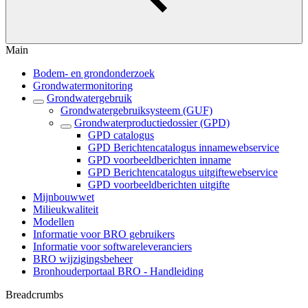
Main
Bodem- en grondonderzoek
Grondwatermonitoring
Grondwatergebruik
Grondwatergebruiksysteem (GUF)
Grondwaterproductiedossier (GPD)
GPD catalogus
GPD Berichtencatalogus innamewebservice
GPD voorbeeldberichten inname
GPD Berichtencatalogus uitgiftewebservice
GPD voorbeeldberichten uitgifte
Mijnbouwwet
Milieukwaliteit
Modellen
Informatie voor BRO gebruikers
Informatie voor softwareleveranciers
BRO wijzigingsbeheer
Bronhouderportaal BRO - Handleiding
Breadcrumbs