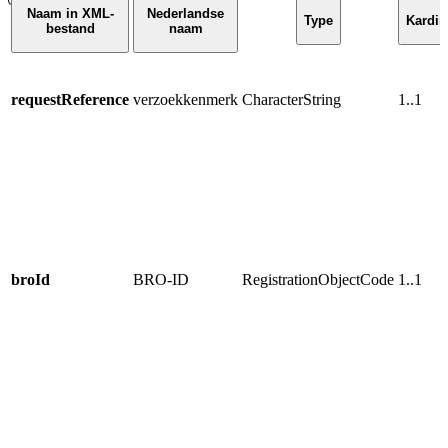
Naam in XML-
Nederlandse
Type
Kardina
bestand
naam
requestReference
verzoekkenmerk
CharacterString
1..1
broId
BRO-ID
RegistrationObjectCode
1..1