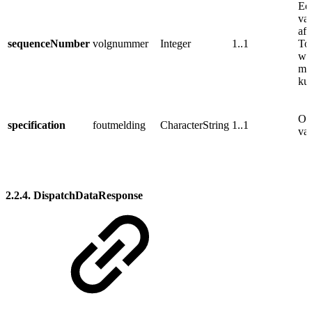
Een
va
af
sequenceNumber
volgnummer
Integer
1..1
To
waa
met
kun
Om
specification
foutmelding
CharacterString
1..1
val
2.2.4. DispatchDataResponse