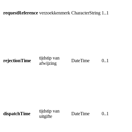
u
u
requestReference
verzoekkenmerk
CharacterString
1..1
T
o
r
T
d
u
tijdstip van
a
rejectionTime
DateTime
0..1
afwijzing
R
a
w
T
d
o
tijdstip van
z
dispatchTime
DateTime
0..1
uitgifte
R
a