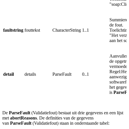
"soap:Clie
Summiere 
de fout.
faultstring
fouttekst
CharacterString
1..1
Toelichtin
"Het verzo
aan het sc
Aanvullend
de opgetre
vermoedeli
Regel:Het 
detail
details
ParseFault
0..1
aanwezig b
softwarefo
het gegev
is
ParseFa
De
ParseFault
(Validatiefout) bestaat uit drie gegevens en een lijst
met
abortReasons
. De definities van de
gegevens
van
ParseFault
(Validatiefout)
staan in onderstaande tabel: