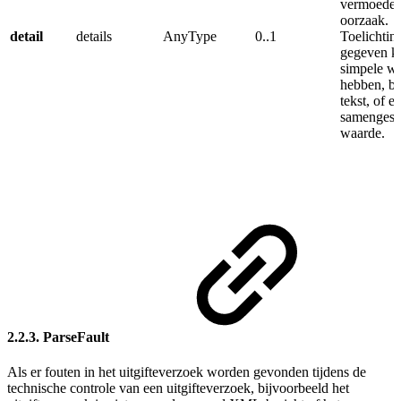
vermoedel
oorzaak.
detail
details
AnyType
0..1
Toelichtin
gegeven k
simpele w
hebben, b.
tekst, of e
samengest
waarde.
2.2.3. ParseFault
Als er fouten in het uitgifteverzoek worden gevonden tijdens de
technische controle van een uitgifteverzoek, bijvoorbeeld het