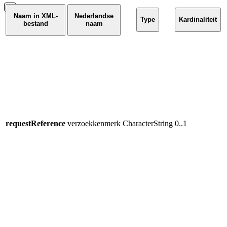
Naam in XML-
Nederlandse
Type
Kardinaliteit
bestand
naam
E
d
u
v
u
T
W
o
requestReference
verzoekkenmerk
CharacterString
0..1
h
g
o
s
g
w
h
h
E