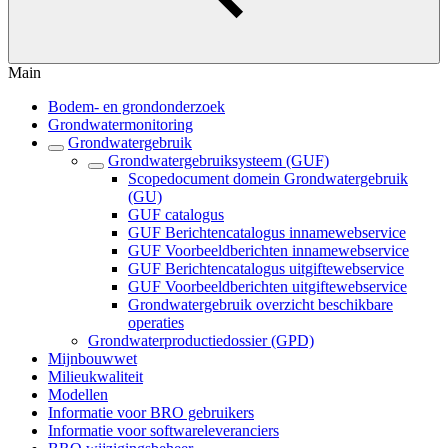
Main
Bodem- en grondonderzoek
Grondwatermonitoring
Grondwatergebruik
Grondwatergebruiksysteem (GUF)
Scopedocument domein Grondwatergebruik
(GU)
GUF catalogus
GUF Berichtencatalogus innamewebservice
GUF Voorbeeldberichten innamewebservice
GUF Berichtencatalogus uitgiftewebservice
GUF Voorbeeldberichten uitgiftewebservice
Grondwatergebruik overzicht beschikbare
operaties
Grondwaterproductiedossier (GPD)
Mijnbouwwet
Milieukwaliteit
Modellen
Informatie voor BRO gebruikers
Informatie voor softwareleveranciers