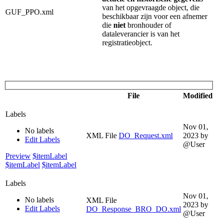
van het opgevraagde object, die
GUF_PPO.xml
beschikbaar zijn voor een afnemer
die
niet
bronhouder of
dataleverancier is van het
registratieobject.
File
Modified
Labels
Nov 01,
No labels
XML File
DO_Request.xml
2023
by
Edit Labels
@User
Preview
$itemLabel
$itemLabel
$itemLabel
Labels
Nov 01,
No labels
XML File
2023
by
Edit Labels
DO_Response_BRO_DO.xml
@User