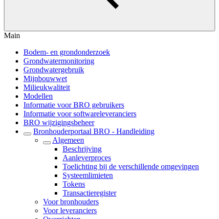
Main
Bodem- en grondonderzoek
Grondwatermonitoring
Grondwatergebruik
Mijnbouwwet
Milieukwaliteit
Modellen
Informatie voor BRO gebruikers
Informatie voor softwareleveranciers
BRO wijzigingsbeheer
Bronhouderportaal BRO - Handleiding
Algemeen
Beschrijving
Aanleverproces
Toelichting bij de verschillende omgevingen
Systeemlimieten
Tokens
Transactieregister
Voor bronhouders
Voor leveranciers