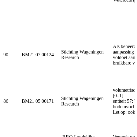
Als beheerd
Stichting Wageningen
aanpassing o
90
BM21 07 00124
Research
voldoet aan 
bruikbare v
volumetrisch
[0..1]
Stichting Wageningen
86
BM21 05 00171
entiteit 57:
Research
bodemvochtp
Let op: ook
BRO Landelijke
Verzoek om 