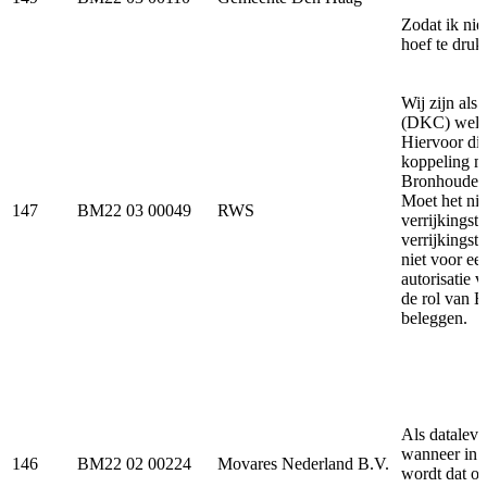
Zodat ik nie
hoef te dru
Wij zijn als
(DKC) welke
Hiervoor di
koppeling me
Bronhouder d
Moet het nie
147
BM22 03 00049
RWS
verrijkings
verrijkingst
niet voor ee
autorisatie 
de rol van B
beleggen.
Als dataleve
wanneer in 
146
BM22 02 00224
Movares Nederland B.V.
wordt dat ov