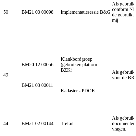
Als gebruik
conform NEN-
50
BM21 03 00098
Implementatiesessie B&G
de gebruikte
mij
Klankbordgroep
BM20 12 00056
(gebruikersplatform
BZK)
Als gebruik
49
voor de BRO-
BM21 03 00011
Kadaster - PDOK
Als gebruik
44
BM21 02 00144
Trefoil
documenten (
vragen.