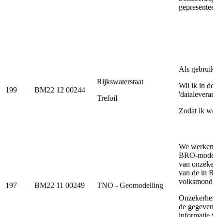
gepresenteer
Als gebruik
Rijkswaterstaat
Wil ik in de
199
BM22 12 00244
'dataleveranc
Trefoil
Zodat ik wee
We werken m
BRO-model R
van onzekerh
van de in R
volksmond ‘d
197
BM22 11 00249
TNO - Geomodelling
Onzekerheid
de gegevensc
informatie w