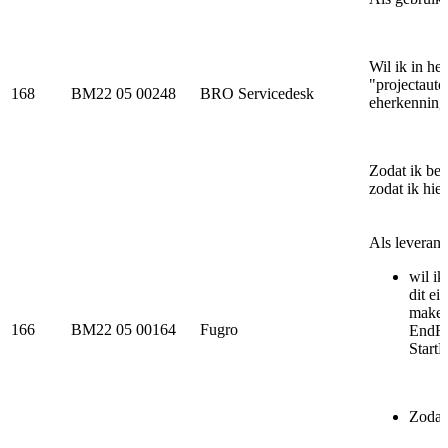
Wil ik in he
"projectauto
168
BM22 05 00248
BRO Servicedesk
eherkenning
Zodat ik beg
zodat ik hie
Als levera
wil ik
dit ei
makel
166
BM22 05 00164
Fugro
EndRe
Start
Zodat 