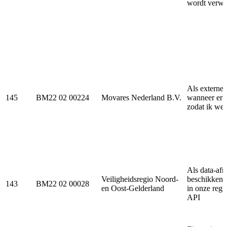
wordt verwa
Als externe 
145
BM22 02 00224
Movares Nederland B.V.
wanneer er e
zodat ik wee
Als data-afn
Veiligheidsregio Noord-
beschikken v
143
BM22 02 00028
en Oost-Gelderland
in onze reg
API