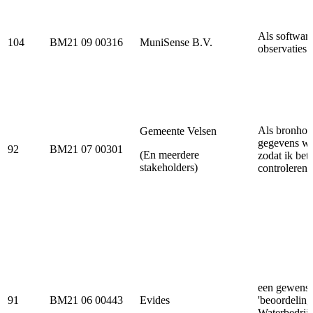
Als softwar
104
BM21 09 00316
MuniSense B.V.
observaties 
Als bronhou
Gemeente Velsen
gegevens wo
92
BM21 07 00301
(En meerdere
zodat ik bet
stakeholders)
controleren.
een gewenste
91
BM21 06 00443
Evides
'beoordeling
Waterbedrijf