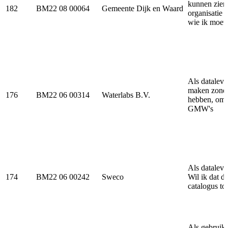
kunnen zien
182
BM22 08 00064
Gemeente Dijk en Waard
organisatie 
wie ik moet 
Als datalev
maken zonder
176
BM22 06 00314
Waterlabs B.V.
hebben, omd
GMW's
Als datalev
174
BM22 06 00242
Sweco
Wil ik dat d
catalogus t
Als gebruik