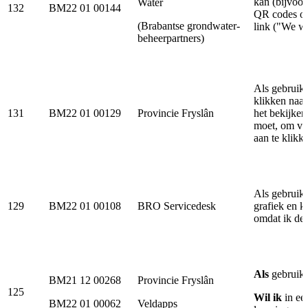
kan (bijvoo
Water
132
BM22 01 00144
QR codes op
(Brabantse grondwater-
link ("We wi
beheerpartners)
Als gebruike
klikken naar
131
BM22 01 00129
Provincie Fryslân
het bekijken
moet, om ve
aan te klikk
Als gebruike
129
BM22 01 00108
BRO Servicedesk
grafiek en k
omdat ik de
Als
gebruike
BM21 12 00268
Provincie Fryslân
125
Wil ik
in een
BM22 01 00062
Veldapps