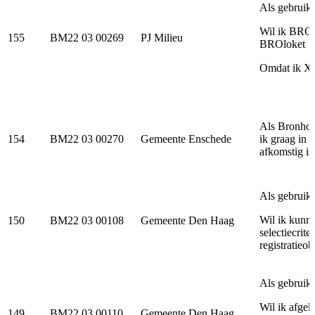
Als gebruik
Wil ik BRO-
155
BM22 03 00269
PJ Milieu
BROloket
Omdat ik XM
Als Bronhou
154
BM22 03 00270
Gemeente Enschede
ik graag in 
afkomstig is
Als gebruik
Wil ik kunn
150
BM22 03 00108
Gemeente Den Haag
selectiecrite
registratieob
Als gebruik
Wil ik afgek
149
BM22 03 00110
Gemeente Den Haag