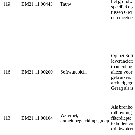
het grondwa
119
BM21 11 00443
Tauw
specifieke g
tussen GMW,
een meetnet
Op het Soft
leveranciers
(aanleiding
116
BM21 11 00200
Softwareplein
alleen voor
gebruiken. R
archiefgegev
Graag als i
Als bronhoud
uitbreiding 
Waternet,
113
BM21 11 00104
filterdiepte
domeinbegeleidingsgroep
te herleiden
drinkwatervo