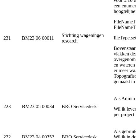
voor 5.10 ui
een enumera
hoogtelijnen
FileNameTy
FileName
Stichting wageningen
fileType.set
231
BM23 06 00011
research
Bovenstaand
vlakken dez
overgenomen
en wateren 
er meer waa
Topografisch
gemaakt in 
Als Admin v
223
BM23 05 00034
BRO Servicedesk
Wil ik lever
per project 
Als gebruik
222
BM23 04 00352
BRO Servicedesk
Wil ik in de 