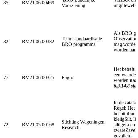
85
BM21 06 00469
Voorziening
uitgiftewebs
Als BRO geb
Team standaardisatie
ObservationM
82
BM21 06 00382
BRO programma
mag worden
worden aang
Het betreft
een waarde
77
BM21 06 00325
Fugro
worden
naa
6.3.14.8 st
In de catalo
Regel: Het 
het attribuu
kleiigSilt, 
Stichting Wageningen
72
BM21 05 00168
siltigeLeem
Research
zwareZavel. 
gevallen.