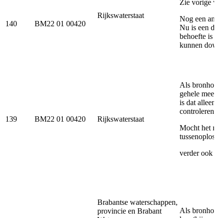
Zie vorige v
Rijkswaterstaat
Nog een ande
140
BM22 01 00420
Nu is een do
behoefte is 
kunnen dow
Als bronhou
gehele meet
is dat allee
controleren
139
BM22 01 00420
Rijkswaterstaat
Mocht het ni
tussenoploss
verder ook e
Brabantse waterschappen,
Als bronhoud
provincie en Brabant