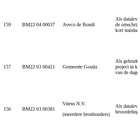
Als dataleve
159
BM22 04 00037
Aveco de Bondt
de omschrijv
kort standaa
Als gebruike
157
BM22 03 00421
Gemeente Gouda
project in ku
van de dage
Vitens N.V.
Als dataleve
156
BM22 03 00381
beoordelings
(meerdere bronhouders)