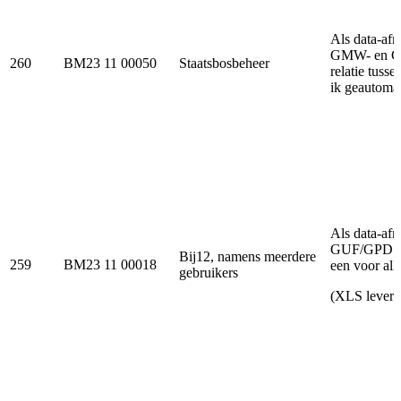
Als data-afn
GMW- en GLD
260
BM23 11 00050
Staatsbosbeheer
relatie tus
ik geautomati
Als data-af
GUF/GPD all
Bij12, namens meerdere
259
BM23 11 00018
een voor all
gebruikers
(XLS leveri