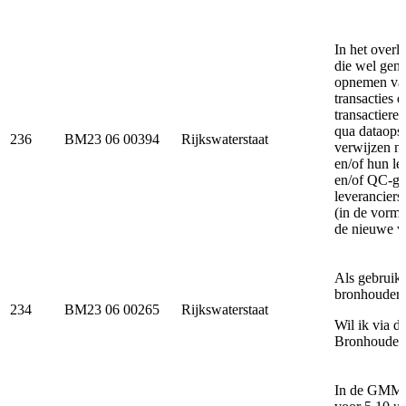
In het overl
die wel gene
opnemen van
transacties e
transactiere
qua dataopsl
236
BM23 06 00394
Rijkswaterstaat
verwijzen na
en/of hun le
en/of QC-ge
leveranciers
(in de vorm
de nieuwe v
Als gebruik
bronhouderr
234
BM23 06 00265
Rijkswaterstaat
Wil ik via d
Bronhouder
In de GMM 