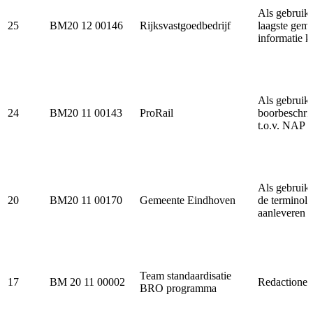
Als gebruik
25
BM20 12 00146
Rijksvastgoedbedrijf
laagste geme
informatie k
Als gebruike
24
BM20 11 00143
ProRail
boorbeschri
t.o.v. NAP b
Als gebruike
20
BM20 11 00170
Gemeente Eindhoven
de terminolo
aanleveren v
Team standaardisatie
17
BM 20 11 00002
Redactionele
BRO programma