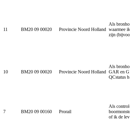
Als bronhou
11
BM20 09 00020
Provincie Noord Holland
waarmee ik a
zijn (bijvoorb
Als bronhou
10
BM20 09 00020
Provincie Noord Holland
GAR en GLD 
QCstatus heb
Als controle
7
BM20 09 00160
Prorail
boormonsterb
of ik de lev