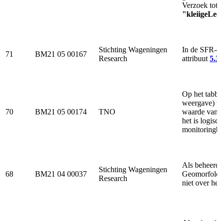
Verzoek tot 
"kleiigeLe
Stichting Wageningen
In de SFR-ca
71
BM21 05 00167
Research
attribuut
5.3
Op het tabb
weergave) wo
70
BM21 05 00174
TNO
waarde van 
het is logis
monitoringbu
Als beheerd
Stichting Wageningen
68
BM21 04 00037
Geomorfologi
Research
niet over het