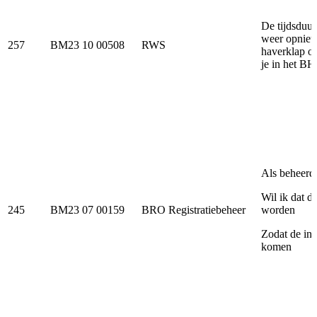
De tijdsduur
weer opnieu
257
BM23 10 00508
RWS
haverklap o
je in het BH
Als beheerd
Wil ik dat 
245
BM23 07 00159
BRO Registratiebeheer
worden
Zodat de inh
komen