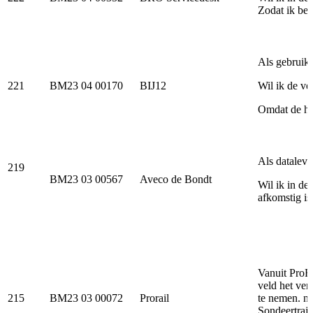
Zodat ik beg
Als gebruik
221
BM23 04 00170
BIJ12
Wil ik de ve
Omdat de hui
Als dataleve
219
BM23 03 00567
Aveco de Bondt
Wil ik in de 
afkomstig is
Vanuit ProRa
veld het ve
215
BM23 03 00072
Prorail
te nemen. ne
Sondeertraj