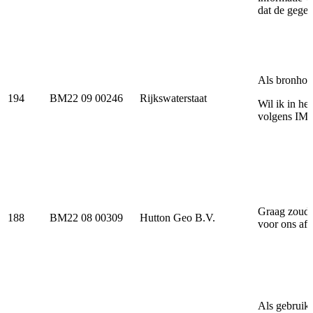
dat de gege
Als bronhou
194
BM22 09 00246
Rijkswaterstaat
Wil ik in he
volgens IM
Graag zouden
188
BM22 08 00309
Hutton Geo B.V.
voor ons afg
Als gebruike