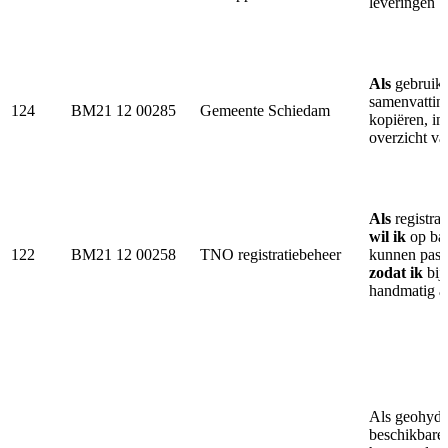
leveringen
Als
gebruike
samenvatting
124
BM21 12 00285
Gemeente Schiedam
kopiëren, in
overzicht va
Als
registra
wil ik
op ba
122
BM21 12 00258
TNO registratiebeheer
kunnen pass
zodat ik
bij
handmatig aa
Als geohydr
beschikbare 