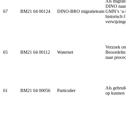
Als migrati
DINO naar B
67
BM21 04 00124
DINO-BRO migratieteam
GMN’s ‘a-la
historisch 
verwijzingen
Verzoek om 
65
BM21 04 00112
Waternet
Beoordeling
naar procedu
Als gebruik
61
BM21 04 00056
Particulier
op kunnen v