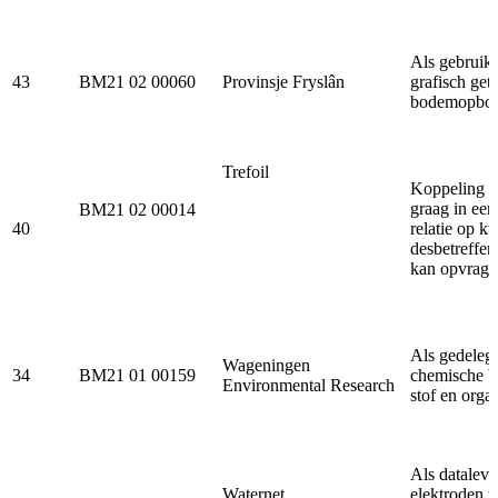
Als gebruik
43
BM21 02 00060
Provinsje Fryslân
grafisch get
bodemopbo
Trefoil
Koppeling G
graag in ee
BM21 02 00014
40
relatie op k
desbetreffen
kan opvrage
Als gedelege
Wageningen
34
BM21 01 00159
chemische be
Environmental Research
stof en organ
Als dataleve
Waternet
elektroden 