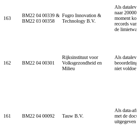
Als datalev
naar 200000 
BM22 04 00339 &
Fugro Innovation &
163
moment kome
BM22 03 00358
Technology B.V.
records van
de limietwaa
Rijksinstituut voor
Als dataleve
162
BM22 04 00301
Volksgezondheid en
beoordelings
Milieu
niet voldoet
Als data-afn
161
BM22 04 00092
Tauw B.V.
met de docum
uitgegeven 