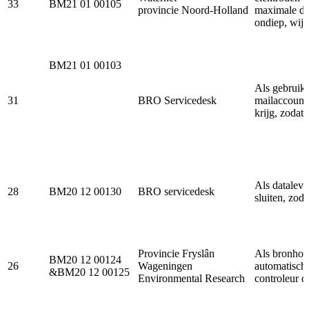
33
BM21 01 00105
provincie Noord-Holland
maximale die
ondiep, wij 
BM21 01 00103
Als gebruike
31
BRO Servicedesk
mailaccount
krijg, zodat 
Als dataleve
28
BM20 12 00130
BRO servicedesk
sluiten, zod
Provincie Fryslân
Als bronhoud
BM20 12 00124
26
Wageningen
automatisch 
&BM20 12 00125
Environmental Research
controleur d